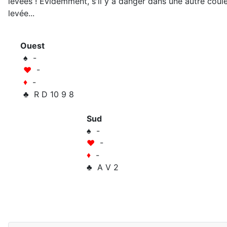
levées ! Evidemment, s'il y a danger dans une autre couleu
levée...
Ouest
♠ -
♥
-
♦
-
♣ R D 10 9 8
Sud
♠ -
♥
-
♦
-
♣ A V 2