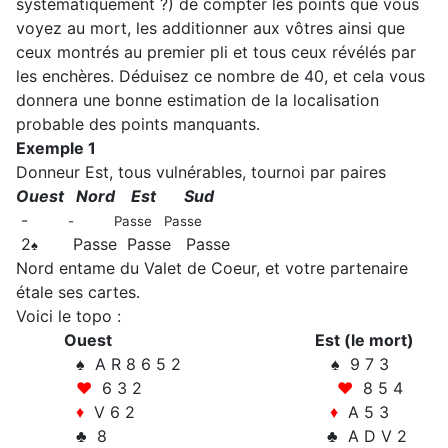
systématiquement ?) de compter les points que vous
voyez au mort, les additionner aux vôtres ainsi que
ceux montrés au premier pli et tous ceux révélés par
les enchères. Déduisez ce nombre de 40, et cela vous
donnera une bonne estimation de la localisation
probable des points manquants.
Exemple 1
Donneur Est, tous vulnérables, tournoi par paires
Ouest Nord Est Sud
-
- Passe Passe
2
Passe Passe Passe
♠
Nord entame du Valet de Coeur, et votre partenaire
étale ses cartes.
Voici le topo :
Ouest
Est (le mort)
♠ A R 8 6 5 2 ♠ 9 7 3
♥
6 3 2
♥
8 5 4
♦
V 6 2
♦
A 5 3
♣ 8 ♣ A D V 2