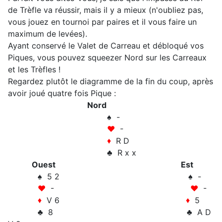
de Trèfle va réussir, mais il y a mieux (n'oubliez pas,
vous jouez en tournoi par paires et il vous faire un
maximum de levées).
Ayant conservé le Valet de Carreau et débloqué vos
Piques, vous pouvez squeezer Nord sur les Carreaux
et les Trèfles !
Regardez plutôt le diagramme de la fin du coup, après
avoir joué quatre fois Pique :
Nord
♠ -
♥
-
♦
R D
♣ R x x
Ouest
Est
♠ 5 2 ♠ -
♥
-
♥
-
♦
V 6
♦
5
♣ 8 ♣ A D