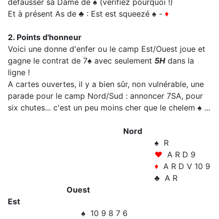
défausser sa Dame de ♠ (vérifiez pourquoi !)
Et à présent As de ♣ : Est est squeezé ♠ -
♦
2. Points d'honneur
Voici une donne d'enfer ou le camp Est/Ouest joue et
gagne le contrat de 7♠ avec seulement
5H
dans la
ligne !
A cartes ouvertes, il y a bien sûr, non vulnérable, une
parade pour le camp Nord/Sud : annoncer 7SA, pour
six chutes... c'est un peu moins cher que le chelem ♠ ...
Nord
♠ R
♥
A R D 9
♦
A R D V 10 9
♣ A R
Ouest
Est
♠ 10 9 8 7 6