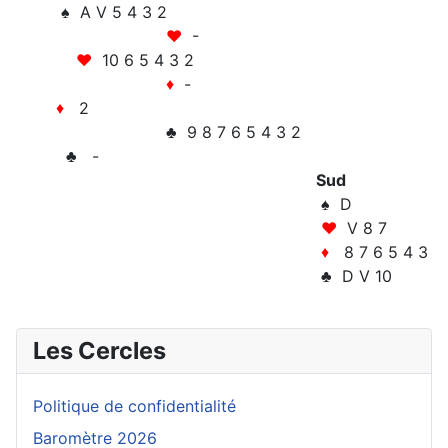
♠ A V 5 4 3 2
♥
-
♥
10 6 5 4 3 2
♦
-
♦
2
♣ 9 8 7 6 5 4 3 2
♣ -
Sud
♠ D
♥
V 8 7
♦
8 7 6 5 4 3
♣ D V 10
Les Cercles
Politique de confidentialité
Baromètre 2026