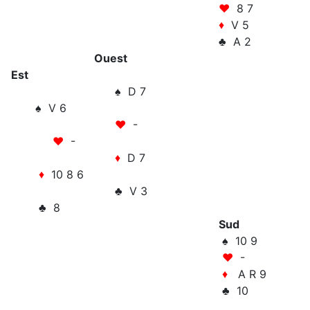
♥
8 7
♦
V 5
♣ A 2
Ouest
Est
♠ D 7
♠ V 6
♥
-
♥
-
♦
D 7
♦
10 8 6
♣ V 3
♣ 8
Sud
♠ 10 9
♥
-
♦
A R 9
♣ 10