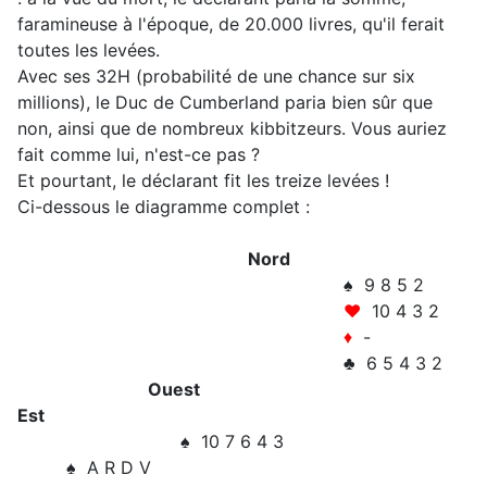
faramineuse à l'époque, de 20.000 livres, qu'il ferait
toutes les levées.
Avec ses 32H (probabilité de une chance sur six
millions), le Duc de Cumberland paria bien sûr que
non, ainsi que de nombreux kibbitzeurs. Vous auriez
fait comme lui, n'est-ce pas ?
Et pourtant, le déclarant fit les treize levées !
Ci-dessous le diagramme complet :
Nord
♠ 9 8 5 2
♥
10 4 3 2
♦
-
♣ 6 5 4 3 2
Ouest
Est
♠ 10 7 6 4 3
♠ A R D V