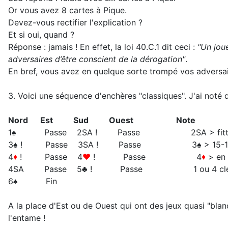
Or vous avez 8 cartes à Pique.
Devez-vous rectifier l'explication ?
Et si oui, quand ?
Réponse : jamais ! En effet, la loi 40.C.1 dit ceci :
"Un jou
adversaires d’être conscient de la dérogation"
.
En bref, vous avez en quelque sorte trompé vos adversaires
3. Voici une séquence d'enchères "classiques". J'ai noté 
Nord Est Sud Ouest Note
1♠ Passe 2SA ! Passe 2SA > fitté 
3♠ ! Passe 3SA ! Passe 3♠ > 15-17H et un sin
4
♦
! Passe 4
♥
! Passe 4
♦
> en 
4SA Passe 5♣ ! Passe 1 ou 4 cle
6♠ Fin
A la place d'Est ou de Ouest qui ont des jeux quasi "bla
l'entame !