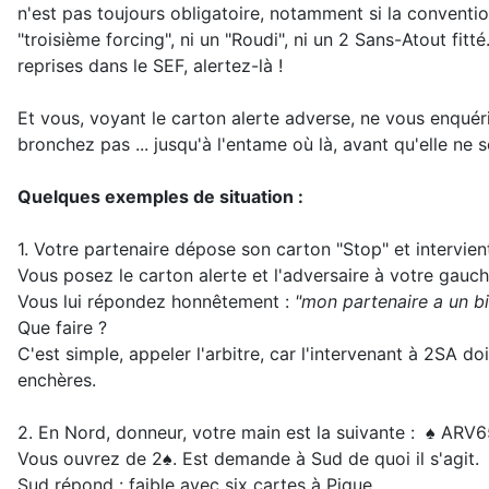
n'est pas toujours obligatoire, notamment si la conventio
"troisième forcing", ni un "Roudi", ni un 2 Sans-Atout fit
reprises dans le SEF, alertez-là !
Et vous, voyant le carton alerte adverse, ne vous enquér
bronchez pas ... jusqu'à l'entame où là, avant qu'elle ne 
Quelques exemples de situation :
1. Votre partenaire dépose son carton "Stop" et intervien
Vous posez le carton alerte et l'adversaire à votre gauch
Vous lui répondez honnêtement :
"mon partenaire a un b
Que faire ?
C'est simple, appeler l'arbitre, car l'intervenant à 2SA doi
enchères.
2. En Nord, donneur, votre main est la suivante : ♠ AR
Vous ouvrez de 2♠. Est demande à Sud de quoi il s'agit.
Sud répond : faible avec six cartes à Pique.