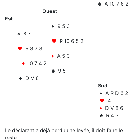
♣ A 10 7 6 2
Ouest
Est
♠ 9 5 3
♠ 8 7
♥
R 10 6 5 2
♥
9 8 7 3
♦
A 5 3
♦
10 7 4 2
♣ 9 5
♣ D V 8
Sud
♠ A R D 6 2
♥
4
♦
D V 8 6
♣ R 4 3
Le déclarant a déjà perdu une levée, il doit faire le
reste.