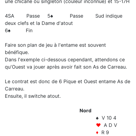
une chicane ou singleton (couleur inconnue) et 15-17H
4SA Passe 5♠ Passe Sud indique
deux clefs et la Dame d'atout
6♠ Fin
Faire son plan de jeu à l'entame est souvent
bénéfique.
Dans l'exemple ci-dessous cependant, attendons ce
qu'Ouest va jouer après avoir fait son As de Carreau.
Le contrat est donc de 6 Pique et Ouest entame As de
Carreau.
Ensuite, il switche atout.
Nord
♠ V 10 4
♥
A D V
♦
R 9