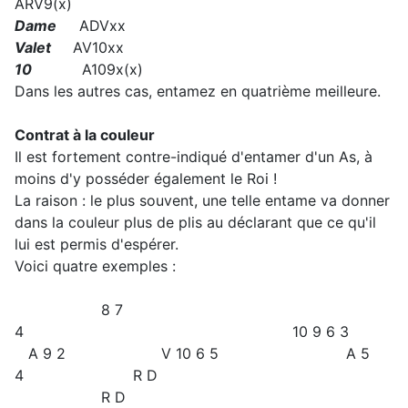
ARV9(x)
Dame
ADVxx
Valet
AV10xx
10
A109x(x)
Dans les autres cas, entamez en quatrième meilleure.
Contrat à la couleur
Il est fortement contre-indiqué d'entamer d'un As, à
moins d'y posséder également le Roi !
La raison : le plus souvent, une telle entame va donner
dans la couleur plus de plis au déclarant que ce qu'il
lui est permis d'espérer.
Voici quatre exemples :
8 7
4 10 9 6 3
A 9 2 V 10 6 5 A 5
4 R D
R D