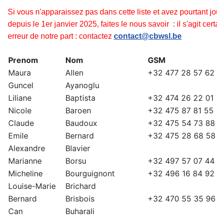
Si vous n'apparaissez pas dans cette liste et avez pourtant 
depuis le 1er janvier 2025, faites le nous savoir : il s'agit ce
erreur de notre part :
contactez
contact@cbwsl.be
Prenom
Nom
GSM
Maura
Allen
+32 477 28 57 62
Guncel
Ayanoglu
Liliane
Baptista
+32 474 26 22 01
Nicole
Baroen
+32 475 87 81 55
Claude
Baudoux
+32 475 54 73 88
Emile
Bernard
+32 475 28 68 58
Alexandre
Blavier
Marianne
Borsu
+32 497 57 07 44
Micheline
Bourguignont
+32 496 16 84 92
Louise-Marie
Brichard
Bernard
Brisbois
+32 470 55 35 96
Can
Buharali