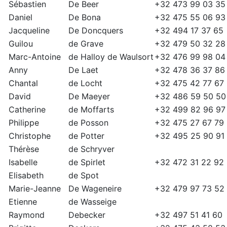
Sébastien
De Beer
+32 473 99 03 35
Daniel
De Bona
+32 475 55 06 93
Jacqueline
De Doncquers
+32 494 17 37 65
Guilou
de Grave
+32 479 50 32 28
Marc-Antoine
de Halloy de Waulsort
+32 476 99 98 04
Anny
De Laet
+32 478 36 37 86
Chantal
de Locht
+32 475 42 77 67
David
De Maeyer
+32 486 59 50 50
Catherine
de Moffarts
+32 499 82 96 97
Philippe
de Posson
+32 475 27 67 79
Christophe
de Potter
+32 495 25 90 91
Thérèse
de Schryver
Isabelle
de Spirlet
+32 472 31 22 92
Elisabeth
de Spot
Marie-Jeanne
De Wageneire
+32 479 97 73 52
Etienne
de Wasseige
Raymond
Debecker
+32 497 51 41 60