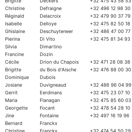
Brigitte
Deckers
+32 475 43 58 53
Christine
Defraigne
+32 496 12 98 30
Réginald
Delacroix
+32 479 90 37 79
Isabelle
Delloye
+32 475 82 50 18
Ghislaine
Deschuyteneer
+32 486 47 00 77
Pierina
Di Vito
+32 475 81 34 93
Silvia
Dimartino
Francine
Dozin
Cécile
Drion du Chapois
+32 471 28 08 38
Brigitte
du Bois d'Aische
+32 476 88 00 30
Dominique
Dubois
Josiane
Duvigneaud
+32 486 96 04 99
Gerrit
Eerdmans
+32 475 23 07 10
Maria
Flanagan
+32 475 85 60 03
Georgette
Focant
+32 478 54 28 10
Jine
Fontaine
+32 497 16 19 96
Bernard
Franckx
Christine
Franckx
+32 474 54 50 29