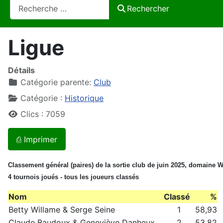
Rechercher
Rechercher
Ligue
Détails
Catégorie parente:
Club
Catégorie :
Historique
Clics : 7059
⎙ Imprimer
Classement général (paires) de la sortie club de juin 2025, domaine 
4 tournois joués - tous les joueurs classés
Nom
Classé
%
Betty Willame & Serge Seine
1
58,93
Claude Baudoux & Geneviève Danheux
2
53,82