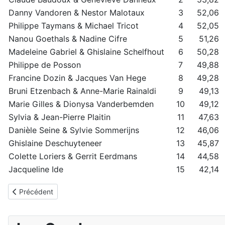
Danny Vandoren & Nestor Malotaux
3
52,06
Philippe Taymans & Michael Tricot
4
52,05
Nanou Goethals & Nadine Cifre
5
51,26
Madeleine Gabriel & Ghislaine Schelfhout
6
50,28
Philippe de Posson
7
49,88
Francine Dozin & Jacques Van Hege
8
49,28
Bruni Etzenbach & Anne-Marie Rainaldi
9
49,13
Marie Gilles & Dionysa Vanderbemden
10
49,12
Sylvia & Jean-Pierre Plaitin
11
47,63
Danièle Seine & Sylvie Sommerijns
12
46,06
Ghislaine Deschuyteneer
13
45,87
Colette Loriers & Gerrit Eerdmans
14
44,58
Jacqueline Ide
15
42,14
Article précédent : Sortie club du 15 au 20 mai 2020 - informatio
Précédent