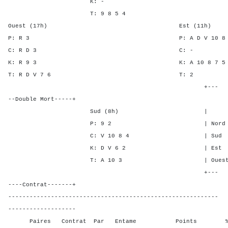
K: -
T: 9 8 5 4
Ouest (17h) Est (11h)
P: R 3 P: A D V 10 
C: R D 3 C:
K: R 9 3 K: A 10 8 7
T: R D V 7 6 T
+---
--Double Mort-----+
Sud (8h) | SA P C 
P: 9 2 | Nord - - 1
C: V 10 8 4 | Sud - - 
K: D V 6 2 | Est 3 4 -
T: A 10 3 | Ouest 3 5 
+---
----Contrat-------+
-----------------------------------------------------------
-------------------
Paires Contrat Par Entame Points % Poin