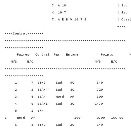
C: A 10 | Sud 3 1 1
K: 10 7 | Est - - -
T: A R D V 10 7 6 | Ouest - -
+---
----Contrat-------+
-----------------------------------------------------------
-------------------
Paires Contrat Par Entame Points % Poin
N/S E/O N/S E/O N/S
-----------------------------------------------------------
-------------------
1 7 5T+2 Sud 9C 640 50,0
2 2 3SA+4 Sud 3C 720 80,0
3 4 3SA= Nord AP 600 20,0
4 6 6SA+1 Sud 3C 1470 100,
5 1 5K-
1 Nord AP 100 0,00 100,00
6 3 5T+2 Sud 2C 640 50,0