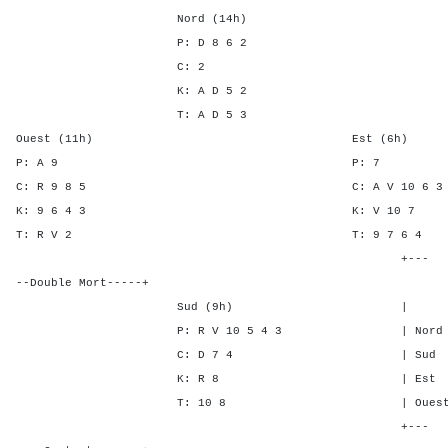
Nord (14h)
P: D 8 6 2
C: 2
K: A D 5 2
T: A D 5 3
Ouest (11h) Est (6h)
P: A 9 P:
C: R 9 8 5 C: A V 10
K: 9 6 4 3 K: V 1
T: R V 2 T: 9 7 
+---
--Double Mort-----+
Sud (9h) | SA P C 
P: R V 10 5 4 3 | Nord 1 5
C: D 7 4 | Sud 1 5 -
K: R 8 | Est - - 1
T: 10 8 | Ouest - - 1
+---