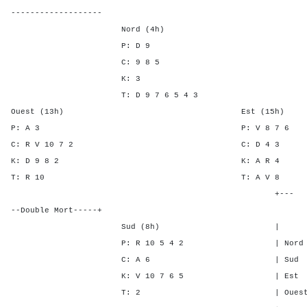
-------------------
Nord (4h)
P: D 9
C: 9 8 5
K: 3
T: D 9 7 6 5 4 3
Ouest (13h) Est (15h)
P: A 3 P: V 8 
C: R V 10 7 2 C: D 
K: D 9 8 2 K: A 
T: R 10 T: A 
+---
--Double Mort-----+
Sud (8h) | SA P C 
P: R 10 5 4 2 | Nord - - 
C: A 6 | Sud - - -
K: V 10 7 6 5 | Est 5 2 
T: 2 | Ouest 5 2 5