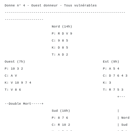
Donne n° 4 - Ouest donneur - Tous vulnérables
-----------------------------------------------------------
-------------------
Nord (14h)
P: R D V 9
C: 9 8 5
K: D 8 5
T: A D 2
Ouest (7h) Est (9h)
P: 10 3 2 P: A 
C: A V C: D 7 6 
K: V 10 9 7 4 K
T: V 8 6 T: R 7 
+---
--Double Mort-----+
Sud (10h) | SA P C
P: 8 7 6 | Nord 2 - -
C: R 10 2 | Sud 2 - -