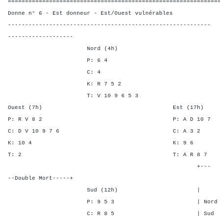
=============================================================
Donne n° 6 - Est donneur - Est/Ouest vulnérables
-----------------------------------------------------------
-------------------
Nord (4h)
P: 6 4
C: 4
K: R 7 5 2
T: V 10 9 6 5 3
Ouest (7h) Est (17h)
P: R V 8 2 P: A D 1
C: D V 10 9 7 6 C: A
K: 10 4 K: 9
T: 2 T: A R 8
+---
--Double Mort-----+
Sud (12h) | SA P C
P: 9 5 3 | Nord - - -
C: R 8 5 | Sud - - -