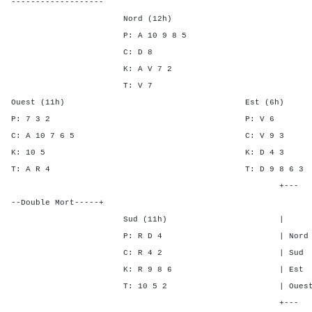
-------------------
Nord (12h)
P: A 10 9 8 5
C: D 8
K: A V 7 2
T: V 7
Ouest (11h) Est (6h)
P: 7 3 2 P: V
C: A 10 7 6 5 C: V 
K: 10 5 K: D 
T: A R 4 T: D 9 8 
+---
--Double Mort-----+
Sud (11h) | SA P C
P: R D 4 | Nord 1 4 -
C: R 4 2 | Sud 1 4 -
K: R 9 8 6 | Est - - 1
T: 10 5 2 | Ouest - - 
+---