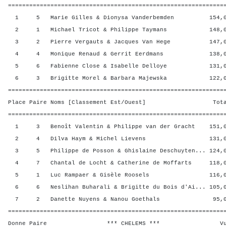
=============================================================
1 5 Marie Gilles & Dionysa Vanderbemden 154,00
2 1 Michael Tricot & Philippe Taymans 148,00 
3 2 Pierre Vergauts & Jacques Van Hege 147,00
4 4 Monique Renaud & Gerrit Eerdmans 138,00 
5 6 Fabienne Close & Isabelle Delloye 131,00 
6 3 Brigitte Morel & Barbara Majewska 122,00 
=============================================================
Place Paire Noms [Classement Est/Ouest] Total 
=============================================================
1 3 Benoît Valentin & Philippe van der Gracht 151,0
2 4 Dilva Haym & Michel Lievens 131,00 2
3 5 Philippe de Posson & Ghislaine Deschuyten... 124,0
4 7 Chantal de Locht & Catherine de Moffarts 118,0
5 1 Luc Rampaer & Gisèle Roosels 116,00 
6 6 Neslihan Buharali & Brigitte du Bois d'Ai... 105,0
7 2 Danette Nuyens & Nanou Goethals 95,00 
=============================================================
Donne Paire *** CHELEMS *** Vul? R