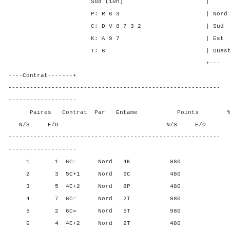
Sud (10h) | SA P C
P: R 6 3 | Nord 6 5 6
C: D V 8 7 3 2 | Sud 6 5 
K: A 9 7 | Est - - -
T: 6 | Ouest - - -
+---
----Contrat-------+
-----------------------------------------------------------
-------------------
Paires Contrat Par Entame Points % Poin
N/S E/O N/S E/O N/S
-----------------------------------------------------------
-------------------
1 1 6C= Nord 4K 980 80,0
2 3 5C+1 Nord 6C 480 20,0
3 5 4C+2 Nord 8P 480 20,0
4 7 6C= Nord 2T 980 80,0
5 2 6C= Nord 5T 980 80,0
6 4 4C+2 Nord 2T 480 20,0