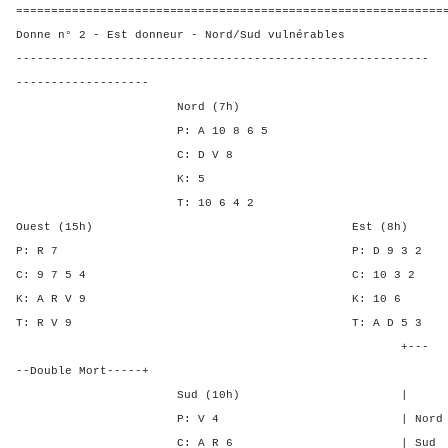
=============================================================
Donne n° 2 - Est donneur - Nord/Sud vulnérables
-----------------------------------------------------------
-------------------
Nord (7h)
P: A 10 8 6 5
C: D V 8
K: 5
T: 10 6 4 2
Ouest (15h) Est (8h)
P: R 7 P: D 9 
C: 9 7 5 4 C: 10 
K: A R V 9 K: 1
T: R V 9 T: A D 
+---
--Double Mort-----+
Sud (10h) | SA P C
P: V 4 | Nord - - -
C: A R 6 | Sud - - -