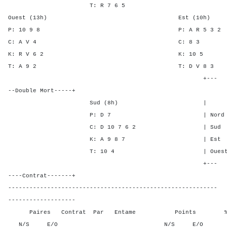
T: R 7 6 5
Ouest (13h) Est (10h)
P: 10 9 8 P: A R 5 
C: A V 4 C: 8
K: R V 6 2 K: 1
T: A 9 2 T: D V 
+---
--Double Mort-----+
Sud (8h) | SA P C 
P: D 7 | Nord - - 1
C: D 10 7 6 2 | Sud - - 
K: A 9 8 7 | Est 1 3 -
T: 10 4 | Ouest 1 3 -
+---
----Contrat-------+
-----------------------------------------------------------
-------------------
Paires Contrat Par Entame Points % Poin
N/S E/O N/S E/O N/S