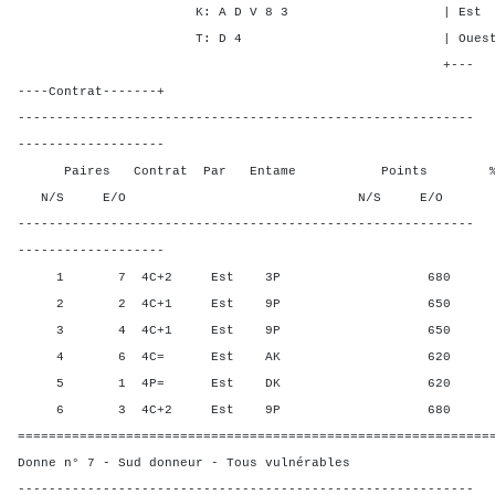
K: A D V 8 3 | Est 1 4 
T: D 4 | Ouest 1 4 4
+---
----Contrat-------+
-----------------------------------------------------------
-------------------
Paires Contrat Par Entame Points % Poin
N/S E/O N/S E/O N/S
-----------------------------------------------------------
-------------------
1 7 4C+2 Est 3P 680 10,0
2 2 4C+1 Est 9P 650 50,0
3 4 4C+1 Est 9P 650 50,0
4 6 4C= Est AK 620 90,00
5 1 4P= Est DK 620 90,00
6 3 4C+2 Est 9P 680 10,0
=============================================================
Donne n° 7 - Sud donneur - Tous vulnérables
-----------------------------------------------------------