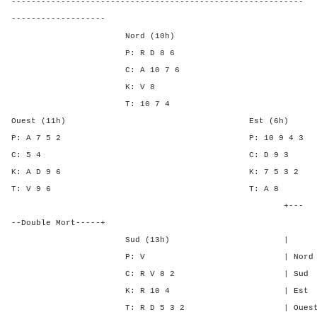
-----------------------------------------------------------
-------------------
Nord (10h)
P: R D 8 6
C: A 10 7 6
K: V 8
T: 10 7 4
Ouest (11h) Est (6h)
P: A 7 5 2 P: 10 9 
C: 5 4 C: D 9
K: A D 9 6 K: 7 5 
T: V 9 6 T: A
+---
--Double Mort-----+
Sud (13h) | SA P C
P: V | Nord 2 1 3 
C: R V 8 2 | Sud 2 1 3
K: R 10 4 | Est - - -
T: R D 5 3 2 | Ouest - - 