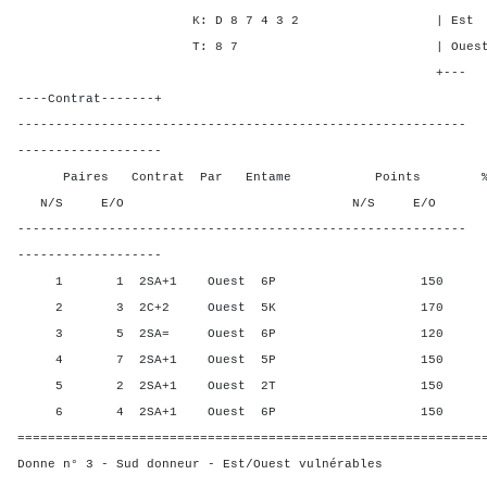
K: D 8 7 4 3 2 | Est 3 1 
T: 8 7 | Ouest 3 1 2
+---
----Contrat-------+
-----------------------------------------------------------
-------------------
Paires Contrat Par Entame Points % Poin
N/S E/O N/S E/O N/S
-----------------------------------------------------------
-------------------
1 1 2SA+1 Ouest 6P 150 50,0
2 3 2C+2 Ouest 5K 170 0,00
3 5 2SA= Ouest 6P 120 100,
4 7 2SA+1 Ouest 5P 150 50,0
5 2 2SA+1 Ouest 2T 150 50,0
6 4 2SA+1 Ouest 6P 150 50,0
=============================================================
Donne n° 3 - Sud donneur - Est/Ouest vulnérables