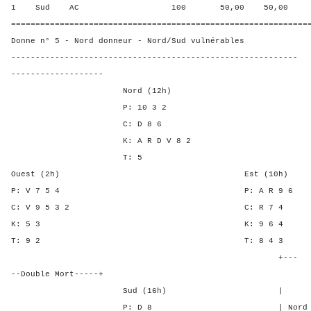
1 Sud AC 100 50,00 50,00
=============================================================
Donne n° 5 - Nord donneur - Nord/Sud vulnérables
-----------------------------------------------------------
-------------------
Nord (12h)
P: 10 3 2
C: D 8 6
K: A R D V 8 2
T: 5
Ouest (2h) Est (10h)
P: V 7 5 4 P: A R 
C: V 9 5 3 2 C: R 
K: 5 3 K: 9 6
T: 9 2 T: 8 4
+---
--Double Mort-----+
Sud (16h) | SA P C
P: D 8 | Nord 3 1 -