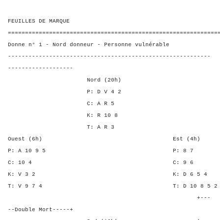
FEUILLES DE MARQUE
=============================================================
Donne n° 1 - Nord donneur - Personne vulnérable
-----------------------------------------------------------
-------------------
Nord (20h)
P: D V 4 2
C: A R 5
K: R 10 8
T: A R 3
Ouest (6h) Est (4h)
P: A 10 9 5 P: 
C: 10 4 C: 9
K: V 3 2 K: D 6 
T: V 9 7 4 T: D 10 8
+---
--Double Mort-----+