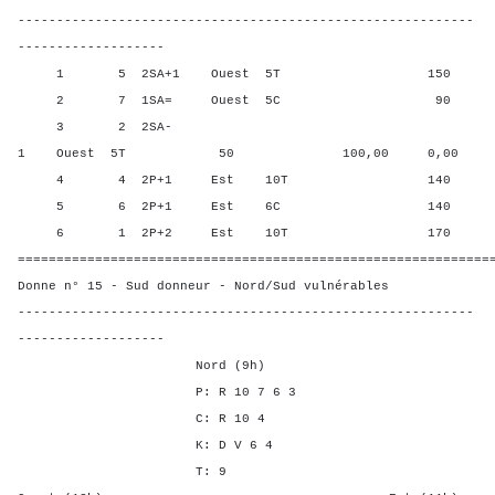
-----------------------------------------------------------
-------------------
1 5 2SA+1 Ouest 5T 150 20,0
2 7 1SA= Ouest 5C 90 80,0
3 2 2SA-
1 Ouest 5T 50 100,00 0,00
4 4 2P+1 Est 10T 140 50,0
5 6 2P+1 Est 6C 140 50,0
6 1 2P+2 Est 10T 170 0,00
=============================================================
Donne n° 15 - Sud donneur - Nord/Sud vulnérables
-----------------------------------------------------------
-------------------
Nord (9h)
P: R 10 7 6 3
C: R 10 4
K: D V 6 4
T: 9