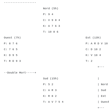
-------------------
Nord (5h)
P: 9 4
C: V 9 8 4
K: A 7 6 3
T: 10 8 6
Ouest (7h) Est (13h)
P: 8 7 6 P: A R D V 
C: 7 6 5 C: D 1
K: D 9 5 K: V 1
T: R D 9 3 T:
+---
--Double Mort-----+
Sud (15h) | SA P C
P: 5 2 | Nord - - 2
C: A R 3 | Sud - - 2
K: R 8 2 | Est 1 2 -
T: A V 7 5 4 | Ouest 1 1 
+---