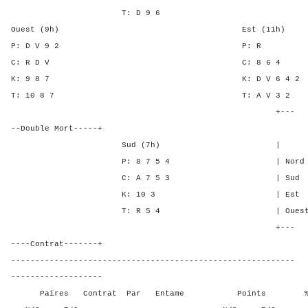
T: D 9 6
Ouest (9h) Est (11h)
P: D V 9 2 P:
C: R D V C: 8 
K: 9 8 7 K: D V 6 
T: 10 8 7 T: A V 
+---
--Double Mort-----+
Sud (7h) | SA P C 
P: 8 7 5 4 | Nord - 1 
C: A 7 5 3 | Sud - 1 -
K: 10 3 | Est 1 - -
T: R 5 4 | Ouest 1 - -
+---
----Contrat-------+
-----------------------------------------------------------
-------------------
Paires Contrat Par Entame Points % Poin