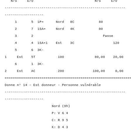
N/S E/O N/S E/O N/S
-----------------------------------------------------------
-------------------
1 5 1P= Nord 8C 80 40,00
2 7 1SA= Nord 4K 90 60,0
3 2 Passe 20,00 
4 4 1SA+1 Est 3C 120 0,00
5 6 3K-
1 Est 5T 100 80,00 20,00
6 1 3K-
2 Est AC 200 100,00 0,00
=============================================================
Donne n° 14 - Est donneur - Personne vulnérable
-----------------------------------------------------------
-------------------
Nord (9h)
P: V 6 4
C: R 9 5
K: D 4 3