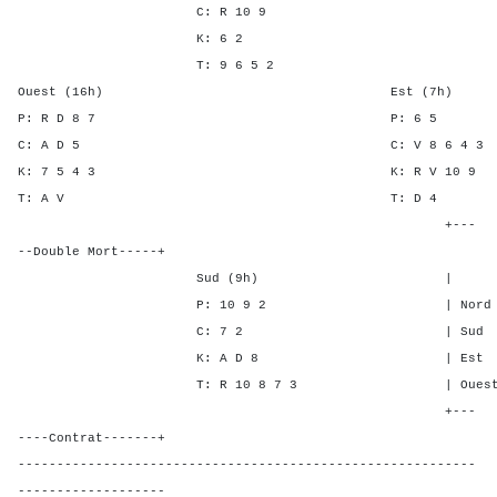
C: R 10 9
K: 6 2
T: 9 6 5 2
Ouest (16h) Est (7h)
P: R D 8 7 P: 
C: A D 5 C: V 8 6 
K: 7 5 4 3 K: R V 1
T: A V T: D
+---
--Double Mort-----+
Sud (9h) | SA P C 
P: 10 9 2 | Nord - 1 -
C: 7 2 | Sud - 1 -
K: A D 8 | Est - - 2
T: R 10 8 7 3 | Ouest - - 
+---
----Contrat-------+
-----------------------------------------------------------
-------------------