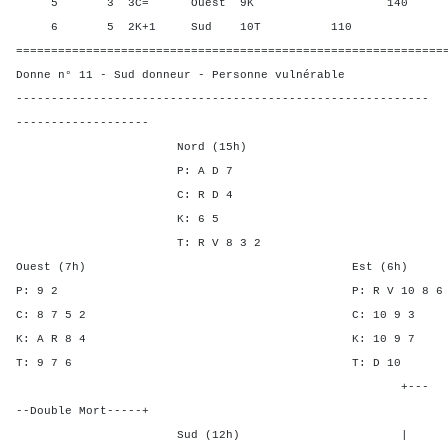
5 3 3C= Ouest 9K 140 0,00
6 5 2K+1 Sud 10T 110 20,0
=============================================================
Donne n° 11 - Sud donneur - Personne vulnérable
-----------------------------------------------------------
-------------------
Nord (15h)
P: A D 7
C: R D 4
K: 6 5
T: R V 8 3 2
Ouest (7h) Est (6h)
P: 9 2 P: R V 10 
C: 8 7 5 2 C: 10 
K: A R 8 4 K: 10 
T: 9 7 6 T: D
+---
--Double Mort-----+
Sud (12h) | SA P C