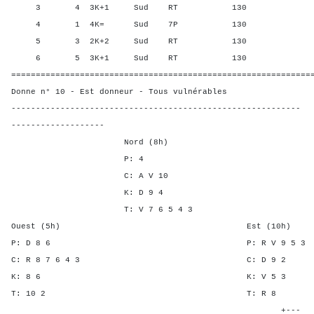
3 4 3K+1 Sud RT 130 30,0
4 1 4K= Sud 7P 130 30,00
5 3 2K+2 Sud RT 130 30,0
6 5 3K+1 Sud RT 130 30,0
=============================================================
Donne n° 10 - Est donneur - Tous vulnérables
-----------------------------------------------------------
-------------------
Nord (8h)
P: 4
C: A V 10
K: D 9 4
T: V 7 6 5 4 3
Ouest (5h) Est (10h)
P: D 8 6 P: R V 9 
C: R 8 7 6 4 3 C: D
K: 8 6 K: V 5
T: 10 2 T: R
+---