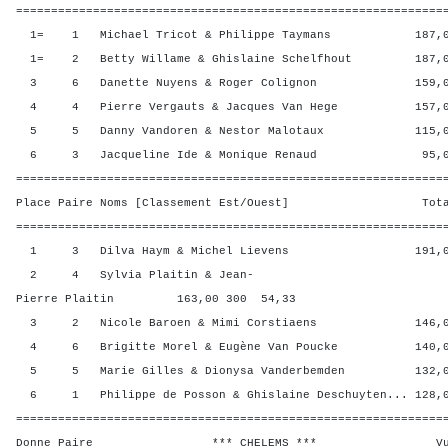
=============================================================
1= 1 Michael Tricot & Philippe Taymans 187,00
1= 2 Betty Willame & Ghislaine Schelfhout 187,00
3 6 Danette Nuyens & Roger Colignon 159,00 
4 4 Pierre Vergauts & Jacques Van Hege 157,00
5 5 Danny Vandoren & Nestor Malotaux 115,00 
6 3 Jacqueline Ide & Monique Renaud 95,00 
=============================================================
Place Paire Noms [Classement Est/Ouest] Total 
=============================================================
1 3 Dilva Haym & Michel Lievens 191,00 3
2 4 Sylvia Plaitin & Jean-
Pierre Plaitin 163,00 300 54,33
3 2 Nicole Baroen & Mimi Corstiaens 146,00 
4 6 Brigitte Morel & Eugène Van Poucke 140,00
5 5 Marie Gilles & Dionysa Vanderbemden 132,00
6 1 Philippe de Posson & Ghislaine Deschuyten... 128,0
=============================================================
Donne Paire *** CHELEMS *** Vul? R