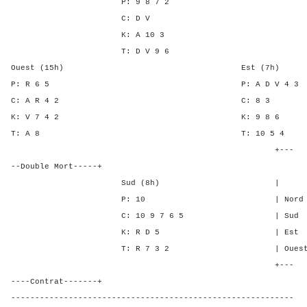
P: 9 8 7 2
C: D V
K: A 10 3
T: D V 9 6
Ouest (15h) Est (7h)
P: R 6 5 P: A D V 
C: A R 4 2 C: 
K: V 7 4 2 K: 9 
T: A 8 T: 10 
+---
--Double Mort-----+
Sud (8h) | SA P C 
P: 10 | Nord 3 5 -
C: 10 9 7 6 5 | Sud 3 5 
K: R D 5 | Est - - 1
T: R 7 3 2 | Ouest - - 
+---
----Contrat-------+
-----------------------------------------------------------