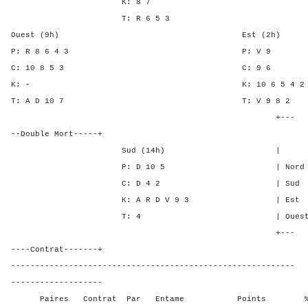
K: 8 7
T: R 6 5 3
Ouest (9h) Est (2h)
P: R 8 6 4 3 P: 
C: 10 8 5 3 C: 
K: - K: 10 6 5 
T: A D 10 7 T: V 9 
+---
--Double Mort-----+
Sud (14h) | SA P C
P: D 10 5 | Nord 2 - 5
C: D 4 2 | Sud 2 - 5
K: A R D V 9 3 | Est - 2 
T: 4 | Ouest - 2 -
+---
----Contrat-------+
-----------------------------------------------------------
-------------------
Paires Contrat Par Entame Points % Poin