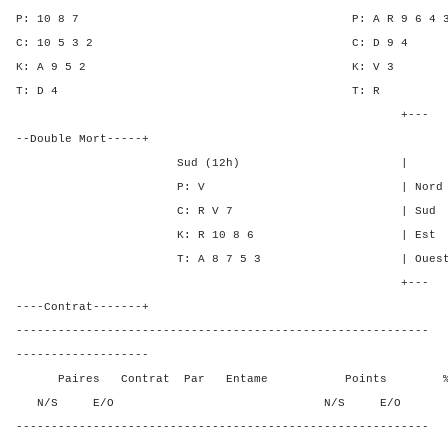
P: 10 8 7 P: A R 9 6 4
C: 10 5 3 2 C: D 
K: A 9 5 2 K: 
T: D 4 T:
+---
--Double Mort-----+
Sud (12h) | SA P C
P: V | Nord - - 4 
C: R V 7 | Sud - - 4
K: R 10 8 6 | Est - 1 
T: A 8 7 5 3 | Ouest - 1 
+---
----Contrat-------+
-----------------------------------------------------------
-------------------
Paires Contrat Par Entame Points % Poin
N/S E/O N/S E/O N/S
-----------------------------------------------------------