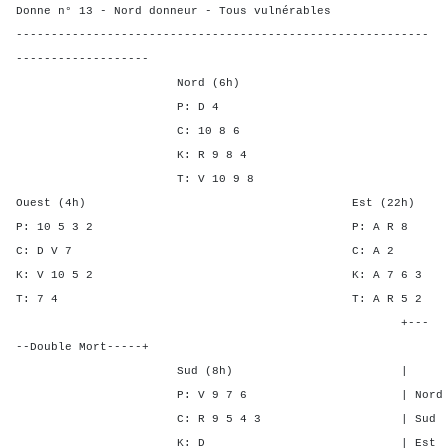
Donne n° 13 - Nord donneur - Tous vulnérables
-----------------------------------------------------------
-------------------
Nord (6h)
P: D 4
C: 10 8 6
K: R 9 8 4
T: V 10 9 8
Ouest (4h) Est (22h)
P: 10 5 3 2 P: A 
C: D V 7 C: A
K: V 10 5 2 K: A 7 
T: 7 4 T: A R 
+---
--Double Mort-----+
Sud (8h) | SA P C 
P: V 9 7 6 | Nord - - 
C: R 9 5 4 3 | Sud - - 
K: D | Est - 2 2 