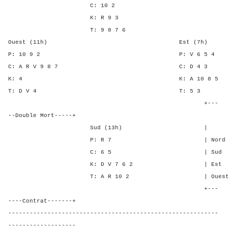
C: 10 2
K: R 9 3
T: 9 8 7 6
Ouest (11h) Est (7h)
P: 10 9 2 P: V 6 
C: A R V 9 8 7 C: D
K: 4 K: A 10 
T: D V 4 T: 5
+---
--Double Mort-----+
Sud (13h) | SA P C
P: R 7 | Nord - 1 -
C: 6 5 | Sud - 1 -
K: D V 7 6 2 | Est 1 - 
T: A R 10 2 | Ouest 1 - 
+---
----Contrat-------+
-----------------------------------------------------------
-------------------