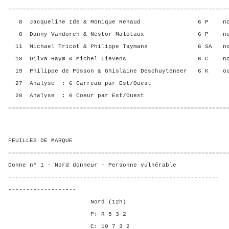
=============================================================
8 Jacqueline Ide & Monique Renaud 6 P no
8 Danny Vandoren & Nestor Malotaux 6 P no
11 Michael Tricot & Philippe Taymans 6 SA n
18 Dilva Haym & Michel Lievens 6 C no
19 Philippe de Posson & Ghislaine Deschuyteneer 6 K 
27 Analyse : 6 Carreau par Est/Ouest
28 Analyse : 6 Coeur par Est/Ouest
=============================================================
FEUILLES DE MARQUE
=============================================================
Donne n° 1 - Nord donneur - Personne vulnérable
-----------------------------------------------------------
-------------------
Nord (12h)
P: R 5 3 2
C: 10 7 3 2