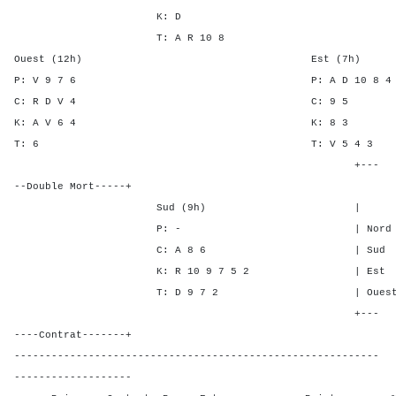
K: D
T: A R 10 8
Ouest (12h) Est (7h)
P: V 9 7 6 P: A D 10
C: R D V 4 C: 
K: A V 6 4 K: 
T: 6 T: V 5 4
+---
--Double Mort-----+
Sud (9h) | SA P C 
P: - | Nord - - - 
C: A 8 6 | Sud - - -
K: R 10 9 7 5 2 | Est 2 - 
T: D 9 7 2 | Ouest 2 - 
+---
----Contrat-------+
-----------------------------------------------------------
-------------------