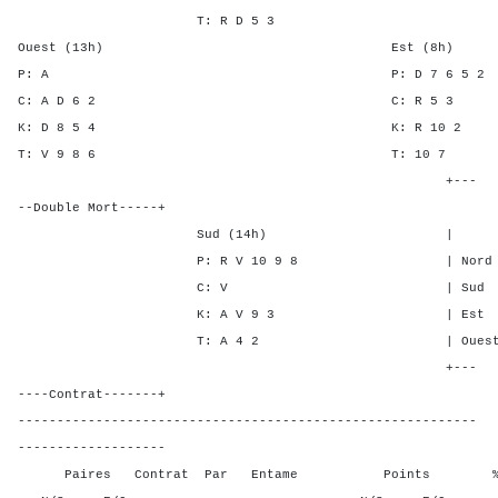
T: R D 5 3
Ouest (13h) Est (8h)
P: A P: D 7 6 
C: A D 6 2 C: R 
K: D 8 5 4 K: R 1
T: V 9 8 6 T: 1
+---
--Double Mort-----+
Sud (14h) | SA P C
P: R V 10 9 8 | Nord 1 2 
C: V | Sud 1 2 1 
K: A V 9 3 | Est - - -
T: A 4 2 | Ouest - - -
+---
----Contrat-------+
-----------------------------------------------------------
-------------------
Paires Contrat Par Entame Points % Poin