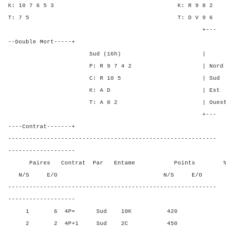
K: 10 7 6 5 3 K: R 9
T: 7 5 T: D V 
+---
--Double Mort-----+
Sud (16h) | SA P C
P: R 9 7 4 2 | Nord - - 
C: R 10 5 | Sud - - -
K: A D | Est - 4 -
T: A 8 2 | Ouest - 4 -
+---
----Contrat-------+
-----------------------------------------------------------
-------------------
Paires Contrat Par Entame Points % Poin
N/S E/O N/S E/O N/S
-----------------------------------------------------------
-------------------
1 6 4P= Sud 10K 420 50,0
2 2 4P+1 Sud 2C 450 90,0