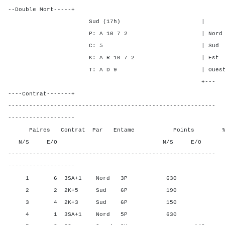
--Double Mort-----+
Sud (17h) | SA P C
P: A 10 7 2 | Nord 2 1 
C: 5 | Sud 2 1 1 
K: A R 10 7 2 | Est - - 
T: A D 9 | Ouest - - -
+---
----Contrat-------+
-----------------------------------------------------------
-------------------
Paires Contrat Par Entame Points % Poin
N/S E/O N/S E/O N/S
-----------------------------------------------------------
-------------------
1 6 3SA+1 Nord 3P 630 90,0
2 2 2K+5 Sud 6P 190 60,0
3 4 2K+3 Sud 6P 150 40,0
4 1 3SA+1 Nord 5P 630 90,0