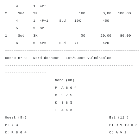
3 4 6P-
2 Sud 3K 100 0,00 100,00
4 1 4P+1 Sud 10K 450 90,0
5 3 6P-
1 Sud 3K 50 20,00 80,00
6 5 4P= Sud 7T 420 50,00
=============================================================
Donne n° 9 - Nord donneur - Est/Ouest vulnérables
-----------------------------------------------------------
-------------------
Nord (8h)
P: A 8 6 4
C: 9 7 5
K: 8 6 5
T: A 4 3
Ouest (9h) Est (11h)
P: 7 3 P: D V 10 
C: R 8 6 4 C: A 