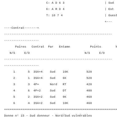
C: A D 6 3 | Sud - 1 -
K: A R D 4 | Est - - 2
T: 10 7 4 | Ouest - - 
+---
----Contrat-------+
-----------------------------------------------------------
-------------------
Paires Contrat Par Entame Points % Poin
N/S E/O N/S E/O N/S
-----------------------------------------------------------
-------------------
1 5 3SA+4 Sud 10K 520 90,0
2 1 3SA+4 Sud 6K 520 90,0
3 3 4P= Nord RT 420 0,00
4 6 4P+2 Sud DT 480 60,0
5 2 3SA+2 Sud 9K 460 30,0
6 4 3SA+2 Sud 10K 460 30,0
=============================================================
Donne n° 15 - Sud donneur - Nord/Sud vulnérables