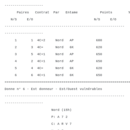
-------------------
Paires Contrat Par Entame Points % Poin
N/S E/O N/S E/O N/S
-----------------------------------------------------------
-------------------
1 1 4C+2 Nord AP 680 100,
2 3 4C= Nord 6K 620 10,0
3 5 4C+1 Nord AP 650 60,0
4 2 4C+1 Nord AP 650 60,0
5 4 4C= Nord 6K 620 10,0
6 6 4C+1 Nord 6K 650 60,0
=============================================================
Donne n° 6 - Est donneur - Est/Ouest vulnérables
-----------------------------------------------------------
-------------------
Nord (15h)
P: A 7 2
C: A R V 7