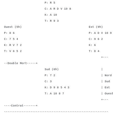
P: R 5
C: A R D V 10 8
K: A 10
T: R 9 3
Ouest (5h) Est (9h)
P: 8 6 P: A D V 10 9
C: 7 5 4 C: 9 
K: R V 7 2 K:
T: V 6 5 2 T: 
+---
--Double Mort-----+
Sud (6h) | SA P C 
P: 7 2 | Nord - - -
C: 3 | Sud - - - 
K: D 9 8 5 4 3 | Est 3 - 
T: A 10 8 7 | Ouest 3 1 
+---
----Contrat-------+
-----------------------------------------------------------