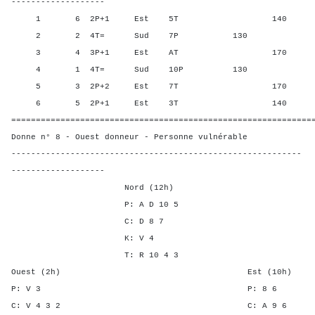
-------------------
1 6 2P+1 Est 5T 140 50,0
2 2 4T= Sud 7P 130 90,00
3 4 3P+1 Est AT 170 10,0
4 1 4T= Sud 10P 130 90,0
5 3 2P+2 Est 7T 170 10,0
6 5 2P+1 Est 3T 140 50,0
=============================================================
Donne n° 8 - Ouest donneur - Personne vulnérable
-----------------------------------------------------------
-------------------
Nord (12h)
P: A D 10 5
C: D 8 7
K: V 4
T: R 10 4 3
Ouest (2h) Est (10h)
P: V 3 P: 8
C: V 4 3 2 C: A 