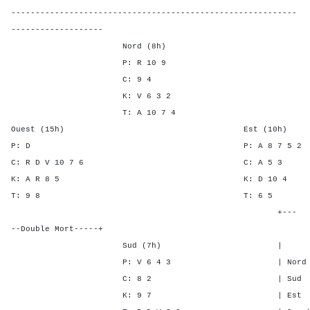
-----------------------------------------------------------
-------------------
Nord (8h)
P: R 10 9
C: 9 4
K: V 6 3 2
T: A 10 7 4
Ouest (15h) Est (10h)
P: D P: A 8 7 
C: R D V 10 7 6 C: A
K: A R 8 5 K: D 1
T: 9 8 T: 6
+---
--Double Mort-----+
Sud (7h) | SA P C 
P: V 6 4 3 | Nord 3 - 
C: 8 2 | Sud 3 - 4
K: 9 7 | Est - 1 -