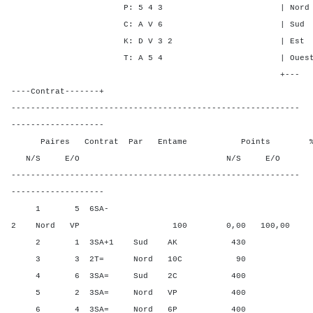
P: 5 4 3 | Nord - 1 -
C: A V 6 | Sud - 1 -
K: D V 3 2 | Est 2 - 2
T: A 5 4 | Ouest 2 - 2
+---
----Contrat-------+
-----------------------------------------------------------
-------------------
Paires Contrat Par Entame Points % Poin
N/S E/O N/S E/O N/S
-----------------------------------------------------------
-------------------
1 5 6SA-
2 Nord VP 100 0,00 100,00
2 1 3SA+1 Sud AK 430 100,
3 3 2T= Nord 10C 90 20,0
4 6 3SA= Sud 2C 400 60,0
5 2 3SA= Nord VP 400 60,0
6 4 3SA= Nord 6P 400 60,0