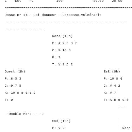
1 Est 4C 100 80,00 20,00
=============================================================
Donne n° 14 - Est donneur - Personne vulnérable
-----------------------------------------------------------
-------------------
Nord (13h)
P: A R D 8 7
C: R 10 8
K: 3
T: V 8 5 2
Ouest (2h) Est (9h)
P: 6 5 3 P: 10 
C: 9 7 5 C: V 
K: 10 9 8 6 5 2 K: 
T: D T: A R 9 
+---
--Double Mort-----+
Sud (16h) | SA P C
P: V 2 | Nord - 1 -