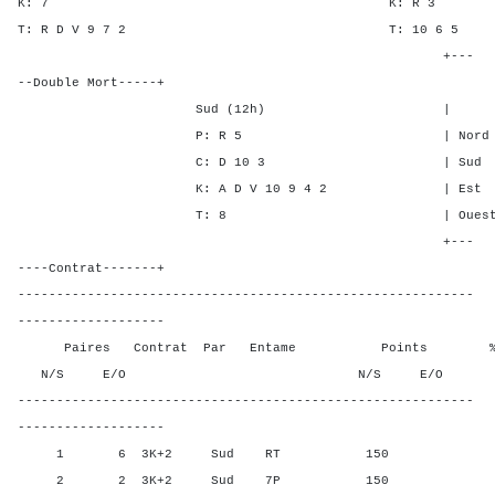
K: 7 K: R
T: R D V 9 7 2 T: 10
+---
--Double Mort-----+
Sud (12h) | SA P C
P: R 5 | Nord - - 1
C: D 10 3 | Sud - - 1
K: A D V 10 9 4 2 | Est 1 3
T: 8 | Ouest 1 3 -
+---
----Contrat-------+
-----------------------------------------------------------
-------------------
Paires Contrat Par Entame Points % Poin
N/S E/O N/S E/O N/S
-----------------------------------------------------------
-------------------
1 6 3K+2 Sud RT 150 90,0
2 2 3K+2 Sud 7P 150 90,0