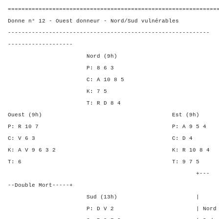
=============================================================
Donne n° 12 - Ouest donneur - Nord/Sud vulnérables
-----------------------------------------------------------
-------------------
Nord (9h)
P: 8 6 3
C: A 10 8 5
K: 7 5
T: R D 8 4
Ouest (9h) Est (9h)
P: R 10 7 P: A 9 
C: V 6 3 C: D
K: A V 9 6 3 2 K: R 10
T: 6 T: 9 7
+---
--Double Mort-----+
Sud (13h) | SA P C
P: D V 2 | Nord - - -