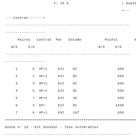
T: 10 5 | Ouest 2 5 1
+---
----Contrat-------+
-----------------------------------------------------------
-------------------
Paires Contrat Par Entame Points % Poin
N/S E/O N/S E/O N/S
-----------------------------------------------------------
-------------------
1 6 4P+1 Est DC 650 58,3
2 1 4P+1 Est DC 650 58,3
3 3 4P+1 Est DC 650 58,3
4 5 4P+1 Est DC 650 58,3
5 7 4P+1 Est 4K 650 58,3
6 2 6P= Est DC 1430 0,00
7 4 4P+1 Est 10T 650 58,3
=============================================================
Donne n° 10 - Est donneur - Tous vulnérables
-----------------------------------------------------------