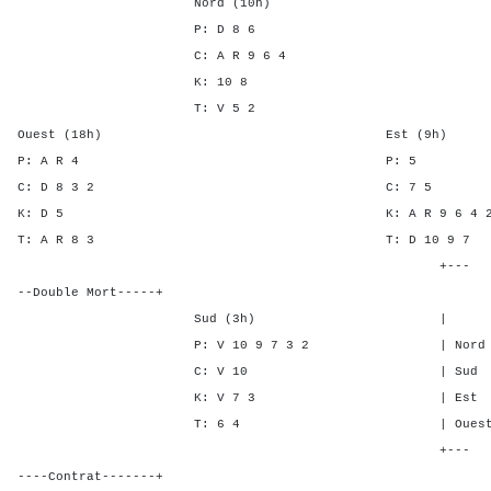
Nord (10h)
P: D 8 6
C: A R 9 6 4
K: 10 8
T: V 5 2
Ouest (18h) Est (9h)
P: A R 4 P:
C: D 8 3 2 C: 
K: D 5 K: A R 9 6 
T: A R 8 3 T: D 10 
+---
--Double Mort-----+
Sud (3h) | SA P C 
P: V 10 9 7 3 2 | Nord - 1
C: V 10 | Sud - 1 -
K: V 7 3 | Est 4 - 2
T: 6 4 | Ouest 5 - 2
+---
----Contrat-------+