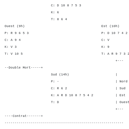
C: D 10 8 7 5 3
K: 6
T: 8 6 4
Ouest (9h) Est (10h)
P: R 9 6 5 3 P: D 10 7
C: A 9 4 C:
K: V 3 K:
T: V 10 5 T: A R 9 7
+---
--Double Mort-----+
Sud (14h) | SA P C
P: - | Nord - - 4 
C: R 6 2 | Sud - - 4
K: A R D 10 8 7 5 4 2 | Est - 
T: D | Ouest - 5 -
+---
----Contrat-------+
-----------------------------------------------------------