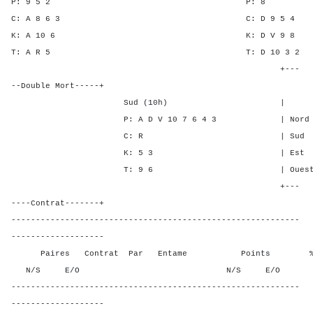
P: 9 5 2 P:
C: A 8 6 3 C: D 9 
K: A 10 6 K: D V 
T: A R 5 T: D 10 
+---
--Double Mort-----+
Sud (10h) | SA P C
P: A D V 10 7 6 4 3 | Nord - 3
C: R | Sud - 3 - 
K: 5 3 | Est - - 4
T: 9 6 | Ouest - - 4
+---
----Contrat-------+
-----------------------------------------------------------
-------------------
Paires Contrat Par Entame Points % Poin
N/S E/O N/S E/O N/S
-----------------------------------------------------------
-------------------