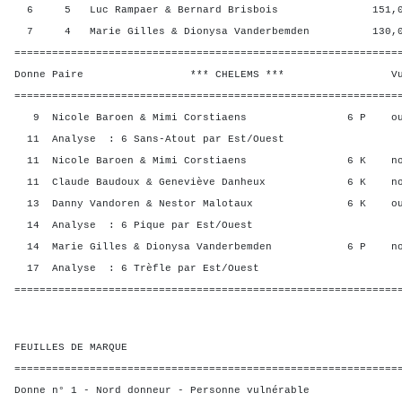
6 5 Luc Rampaer & Bernard Brisbois 151,00 
7 4 Marie Gilles & Dionysa Vanderbemden 130,00
=============================================================
Donne Paire *** CHELEMS *** Vul? R
=============================================================
9 Nicole Baroen & Mimi Corstiaens 6 P ou
11 Analyse : 6 Sans-Atout par Est/Ouest
11 Nicole Baroen & Mimi Corstiaens 6 K no
11 Claude Baudoux & Geneviève Danheux 6 K n
13 Danny Vandoren & Nestor Malotaux 6 K ou
14 Analyse : 6 Pique par Est/Ouest
14 Marie Gilles & Dionysa Vanderbemden 6 P n
17 Analyse : 6 Trèfle par Est/Ouest
=============================================================
FEUILLES DE MARQUE
=============================================================
Donne n° 1 - Nord donneur - Personne vulnérable