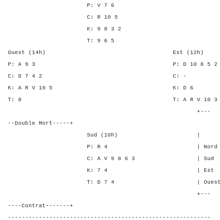
P: V 7 6
C: R 10 5
K: 9 8 3 2
T: 9 6 5
Ouest (14h) Est (12h)
P: A 9 3 P: D 10 8 
C: D 7 4 2 C:
K: A R V 10 5 K: 
T: 8 T: A R V 10 
+---
--Double Mort-----+
Sud (10h) | SA P C
P: R 4 | Nord - - -
C: A V 9 8 6 3 | Sud - - 
K: 7 4 | Est 3 6 1
T: D 7 4 | Ouest 3 6 1
+---
----Contrat-------+
-----------------------------------------------------------