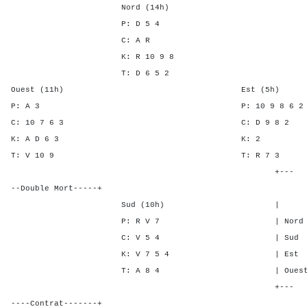
Nord (14h)
P: D 5 4
C: A R
K: R 10 9 8
T: D 6 5 2
Ouest (11h) Est (5h)
P: A 3 P: 10 9 8 
C: 10 7 6 3 C: D 9 
K: A D 6 3 K:
T: V 10 9 T: R 
+---
--Double Mort-----+
Sud (10h) | SA P C
P: R V 7 | Nord 1 - -
C: V 5 4 | Sud 1 - -
K: V 7 5 4 | Est - 1 1
T: A 8 4 | Ouest - 1 1
+---
----Contrat-------+