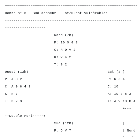
=============================================================
Donne n° 3 - Sud donneur - Est/Ouest vulnérables
-----------------------------------------------------------
-------------------
Nord (7h)
P: 10 9 6 3
C: R D V 2
K: V 4 2
T: 9 2
Ouest (13h) Est (8h)
P: A 8 2 P: R 
C: A 9 6 4 3 C:
K: R 7 K: 10 8 
T: D 7 3 T: A V 10 
+---
--Double Mort-----+
Sud (12h) | SA P C
P: D V 7 | Nord - - -