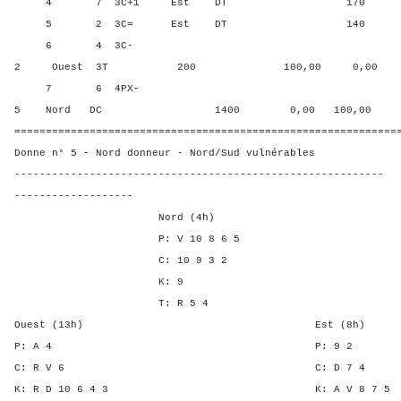
4 7 3C+1 Est DT 170 50,0
5 2 3C= Est DT 140 66,67
6 4 3C-
2 Ouest 3T 200 100,00 0,00
7 6 4PX-
5 Nord DC 1400 0,00 100,00
=============================================================
Donne n° 5 - Nord donneur - Nord/Sud vulnérables
-----------------------------------------------------------
-------------------
Nord (4h)
P: V 10 8 6 5
C: 10 9 3 2
K: 9
T: R 5 4
Ouest (13h) Est (8h)
P: A 4 P: 9
C: R V 6 C: D 
K: R D 10 6 4 3 K: A V 8