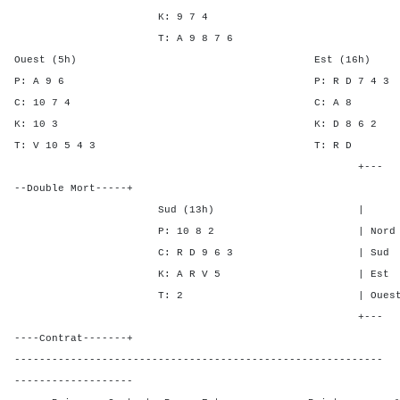
K: 9 7 4
T: A 9 8 7 6
Ouest (5h) Est (16h)
P: A 9 6 P: R D 7 
C: 10 7 4 C: 
K: 10 3 K: D 8 
T: V 10 5 4 3 T: 
+---
--Double Mort-----+
Sud (13h) | SA P C
P: 10 8 2 | Nord - - 2
C: R D 9 6 3 | Sud - - 
K: A R V 5 | Est - 2 -
T: 2 | Ouest - 2 -
+---
----Contrat-------+
-----------------------------------------------------------
-------------------