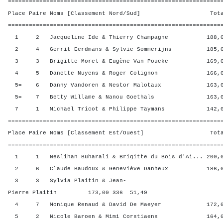
=============================================================
Place Paire Noms [Classement Nord/Sud] Total 
=============================================================
1 2 Jacqueline Ide & Thierry Champagne 188,00
2 4 Gerrit Eerdmans & Sylvie Sommerijns 185,00
3 3 Brigitte Morel & Eugène Van Poucke 169,00
4 5 Danette Nuyens & Roger Colignon 166,00 
5= 6 Danny Vandoren & Nestor Malotaux 163,00 
5= 7 Betty Willame & Nanou Goethals 163,00 
7 1 Michael Tricot & Philippe Taymans 142,00 
=============================================================
Place Paire Noms [Classement Est/Ouest] Total 
=============================================================
1 1 Neslihan Buharali & Brigitte du Bois d'Ai... 200,0
2 6 Claude Baudoux & Geneviève Danheux 186,00
3 3 Sylvia Plaitin & Jean-
Pierre Plaitin 173,00 336 51,49
4 7 Monique Renaud & David De Maeyer 172,00 
5 2 Nicole Baroen & Mimi Corstiaens 164,00 