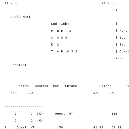
T: 7 6 T: V 9
+---
--Double Mort-----+
Sud (15h) | SA P C
P: R D 7 3 | Nord - 3 
C: A 8 5 | Sud - 3 2
K: 2 | Est 1 - - 
T: A D 10 3 2 | Ouest 1 - 
+---
----Contrat-------+
-----------------------------------------------------------
-------------------
Paires Contrat Par Entame Points % Poin
N/S E/O N/S E/O N/S
-----------------------------------------------------------
-------------------
1 7 3K= Ouest 4T 110 8,3
2 2 4K-
1 Ouest VP 50 41,67 58,33