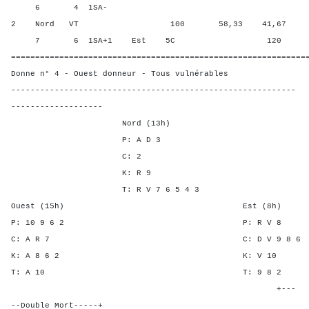
6 4 1SA-
2 Nord VT 100 58,33 41,67
7 6 1SA+1 Est 5C 120 33,3
=============================================================
Donne n° 4 - Ouest donneur - Tous vulnérables
-----------------------------------------------------------
-------------------
Nord (13h)
P: A D 3
C: 2
K: R 9
T: R V 7 6 5 4 3
Ouest (15h) Est (8h)
P: 10 9 6 2 P: R 
C: A R 7 C: D V 9 
K: A 8 6 2 K: V
T: A 10 T: 9 
+---
--Double Mort-----+