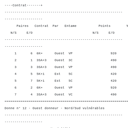
----Contrat-------+
-----------------------------------------------------------
-------------------
Paires Contrat Par Entame Points % Poin
N/S E/O N/S E/O N/S
-----------------------------------------------------------
-------------------
1 6 6K= Ouest VP 920 8,3
2 1 3SA+3 Ouest 3C 490 50,0
3 3 3SA+3 Ouest VP 490 50,0
4 5 5K+1 Est 5C 420 91,6
5 7 5K+1 Est 5C 420 91,6
6 2 6K= Ouest VP 920 8,3
7 4 3SA+3 Ouest VC 490 50,0
=============================================================
Donne n° 12 - Ouest donneur - Nord/Sud vulnérables
-----------------------------------------------------------
-------------------