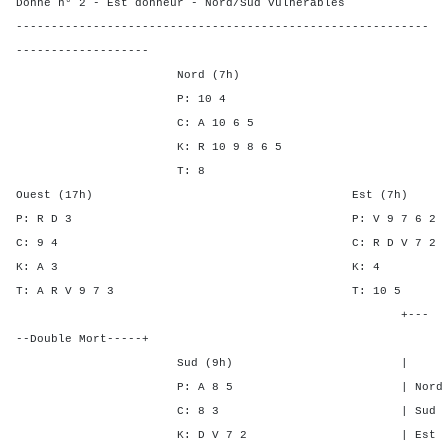
Donne n° 2 - Est donneur - Nord/Sud vulnérables
-----------------------------------------------------------
-------------------
Nord (7h)
P: 10 4
C: A 10 6 5
K: R 10 9 8 6 5
T: 8
Ouest (17h) Est (7h)
P: R D 3 P: V 9 7 
C: 9 4 C: R D V 
K: A 3 K:
T: A R V 9 7 3 T: 1
+---
--Double Mort-----+
Sud (9h) | SA P C 
P: A 8 5 | Nord - - -
C: 8 3 | Sud - - -
K: D V 7 2 | Est - 4 4