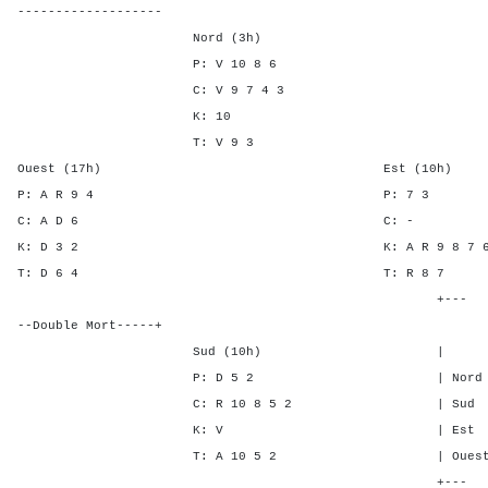
-------------------
Nord (3h)
P: V 10 8 6
C: V 9 7 4 3
K: 10
T: V 9 3
Ouest (17h) Est (10h)
P: A R 9 4 P: 
C: A D 6 C:
K: D 3 2 K: A R 9 8 7 6
T: D 6 4 T: R 
+---
--Double Mort-----+
Sud (10h) | SA P C
P: D 5 2 | Nord - - 1
C: R 10 8 5 2 | Sud - - 
K: V | Est 6 3 - 
T: A 10 5 2 | Ouest 6 3 
+---