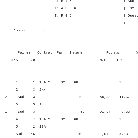
C: 8 7 5 | Sud - - -
K: A D 9 6 | Est 2 1 1
T: R 6 5 | Ouest 2 1 1
+---
----Contrat-------+
-----------------------------------------------------------
-------------------
Paires Contrat Par Entame Points % Poin
N/S E/O N/S E/O N/S
-----------------------------------------------------------
-------------------
1 1 1SA+2 Est 6K 150 8,3
2 3 2K-
2 Sud 3T 100 58,33 41,67
3 5 2K-
1 Sud 3T 50 91,67 8,33
4 7 1SA+2 Est 6K 150 8,3
5 2 1SA-
1 Sud 4C 50 91,67 8,33