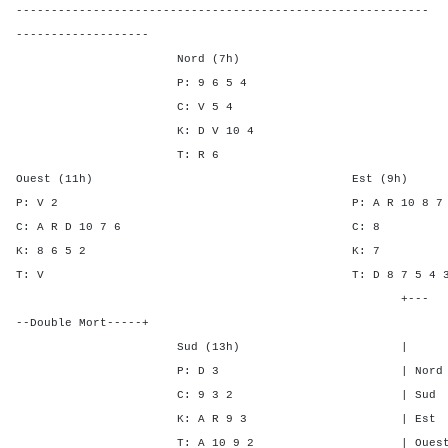
-----------------------------------------------------------
-------------------
Nord (7h)
P: 9 6 5 4
C: V 5 4
K: D V 10 4
T: R 6
Ouest (11h) Est (9h)
P: V 2 P: A R 10 
C: A R D 10 7 6 C
K: 8 6 5 2 K:
T: V T: D 8 7 5 
+---
--Double Mort-----+
Sud (13h) | SA P C
P: D 3 | Nord - - -
C: 9 3 2 | Sud - - -
K: A R 9 3 | Est - 2 3
T: A 10 9 2 | Ouest - 2 