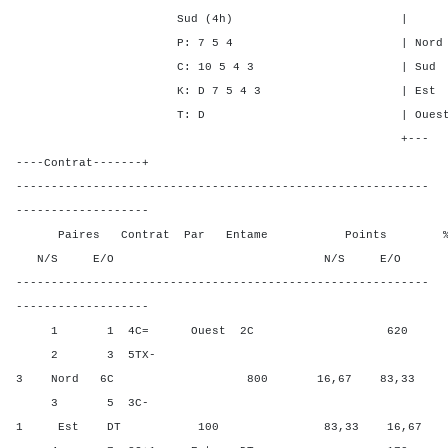
Sud (4h) | SA P C 
P: 7 5 4 | Nord - - -
C: 10 5 4 3 | Sud - - 
K: D 7 5 4 3 | Est 1 4 
T: D | Ouest 4 4 3
+---
----Contrat-------+
-----------------------------------------------------------
-------------------
Paires Contrat Par Entame Points % Poin
N/S E/O N/S E/O N/S
-----------------------------------------------------------
-------------------
1 1 4C= Ouest 2C 620 33,3
2 3 5TX-
3 Nord 6C 800 16,67 83,33
3 5 3C-
1 Est DT 100 83,33 16,67