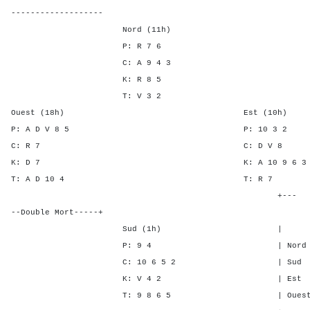
-------------------
Nord (11h)
P: R 7 6
C: A 9 4 3
K: R 8 5
T: V 3 2
Ouest (18h) Est (10h)
P: A D V 8 5 P: 10 
C: R 7 C: D V
K: D 7 K: A 10 9 
T: A D 10 4 T: 
+---
--Double Mort-----+
Sud (1h) | SA P C 
P: 9 4 | Nord - - -
C: 10 6 5 2 | Sud - - 
K: V 4 2 | Est 5 5 2
T: 9 8 6 5 | Ouest 5 5 