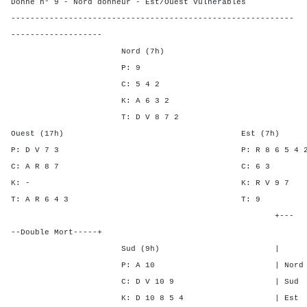
Donne n° 9 - Nord donneur - Est/Ouest vulnérables
-----------------------------------------------------------
-------------------
Nord (7h)
P: 9
C: 5 4 2
K: A 6 3 2
T: D V 8 7 2
Ouest (17h) Est (7h)
P: D V 7 3 P: R 8 6 5
C: A R 8 7 C: 
K: - K: R V 9
T: A R 6 4 3 T
+---
--Double Mort-----+
Sud (9h) | SA P C 
P: A 10 | Nord - - -
C: D V 10 9 | Sud - - 
K: D 10 8 5 4 | Est 3 5 