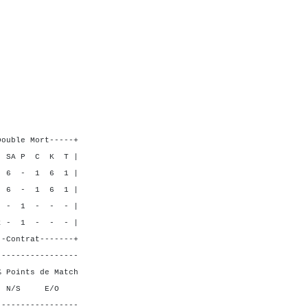
 4 2
R D
 6
5 2
----+
K T |
 6 1 |
 6 1 |
 - - |
- - - |
----+
-----------------
ts de Match
 E/O
-----------------