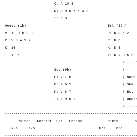
C: A 10 8
K: A R 9 5 4 3 2
T: 6 3
Ouest (1h) Est (15h)
P: 10 9 8 6 3 P: R D
C: V 9 4 3 2 C: 
K: 10 K: D
T: 10 4 T: D V 8 
+-----Double Mort-
Sud (9h) | SA P C 
P: V 7 5 | Nord 6 - 1
C: 7 6 5 | Sud 6 - 1
K: V 8 7 | Est - 1 -
T: A R 9 7 | Ouest - 1 
+-------Contrat---
-------------------------------------------------------------
Paires Contrat Par Entame Points % Poin
N/S E/O N/S E/O N/S
-------------------------------------------------------------