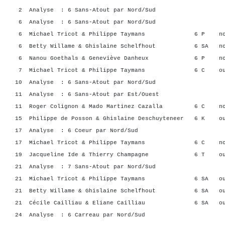
2 Analyse : 6 Sans-Atout par Nord/Sud
6 Analyse : 6 Sans-Atout par Nord/Sud
6 Michael Tricot & Philippe Taymans 6 P no
6 Betty Willame & Ghislaine Schelfhout 6 SA n
6 Nanou Goethals & Geneviève Danheux 6 P n
7 Michael Tricot & Philippe Taymans 6 C ou
10 Analyse : 6 Sans-Atout par Nord/Sud
11 Analyse : 6 Sans-Atout par Est/Ouest
11 Roger Colignon & Mado Martinez Cazalla 6 C n
15 Philippe de Posson & Ghislaine Deschuyteneer 6 K 
17 Analyse : 6 Coeur par Nord/Sud
17 Michael Tricot & Philippe Taymans 6 C n
19 Jacqueline Ide & Thierry Champagne 6 T o
21 Analyse : 7 Sans-Atout par Nord/Sud
21 Michael Tricot & Philippe Taymans 6 SA o
21 Betty Willame & Ghislaine Schelfhout 6 SA o
21 Cécile Cailliau & Eliane Cailliau 6 SA o
24 Analyse : 6 Carreau par Nord/Sud