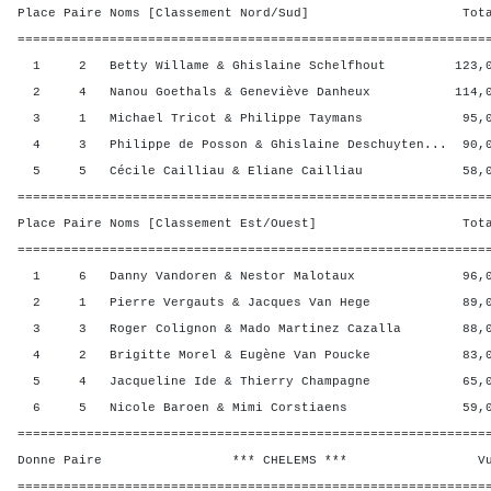
Place Paire Noms [Classement Nord/Sud] Total 
=============================================================
1 2 Betty Willame & Ghislaine Schelfhout 123,00
2 4 Nanou Goethals & Geneviève Danheux 114,00
3 1 Michael Tricot & Philippe Taymans 95,00 
4 3 Philippe de Posson & Ghislaine Deschuyten... 90,0
5 5 Cécile Cailliau & Eliane Cailliau 58,00 
=============================================================
Place Paire Noms [Classement Est/Ouest] Total 
=============================================================
1 6 Danny Vandoren & Nestor Malotaux 96,00 
2 1 Pierre Vergauts & Jacques Van Hege 89,00 
3 3 Roger Colignon & Mado Martinez Cazalla 88,00
4 2 Brigitte Morel & Eugène Van Poucke 83,00 
5 4 Jacqueline Ide & Thierry Champagne 65,00 
6 5 Nicole Baroen & Mimi Corstiaens 59,00 
=============================================================
Donne Paire *** CHELEMS *** Vul? R
=============================================================