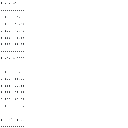
Max %Score
=============
 192 64,06
 192 59,37
192 49,48
0 192 46,87
192 30,21
=============
Max %Score
=============
160 60,00
160 55,62
 160 55,00
160 51,87
160 40,62
160 36,87
=============
ésultat
=============