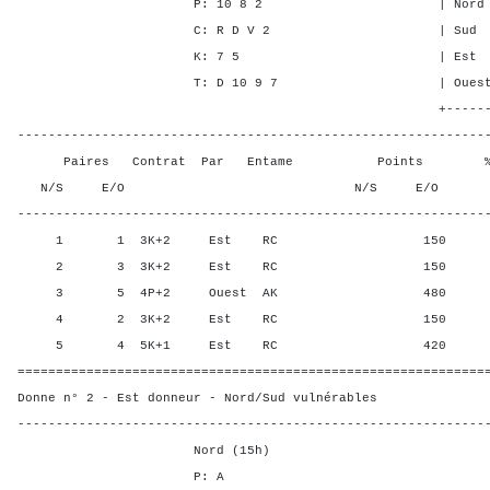
P: 10 8 2 | Nord - - -
C: R D V 2 | Sud - - -
K: 7 5 | Est 3 3 1
T: D 10 9 7 | Ouest 3 3 
+-------Contrat---
-------------------------------------------------------------
Paires Contrat Par Entame Points % Poin
N/S E/O N/S E/O N/S
-------------------------------------------------------------
1 1 3K+2 Est RC 150 75,0
2 3 3K+2 Est RC 150 75,0
3 5 4P+2 Ouest AK 480 0,00
4 2 3K+2 Est RC 150 75,0
5 4 5K+1 Est RC 420 25,0
=============================================================
Donne n° 2 - Est donneur - Nord/Sud vulnérables
-------------------------------------------------------------
Nord (15h)
P: A