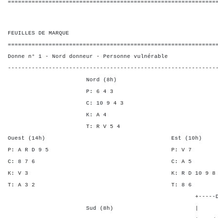
=============================================================
FEUILLES DE MARQUE
=============================================================
Donne n° 1 - Nord donneur - Personne vulnérable
-------------------------------------------------------------
Nord (8h)
P: 6 4 3
C: 10 9 4 3
K: A 4
T: R V 5 4
Ouest (14h) Est (10h)
P: A R D 9 5 P: 
C: 8 7 6 C: A
K: V 3 K: R D 10 9 8
T: A 3 2 T: 8
+-----Double Mort-
Sud (8h) | SA P C 