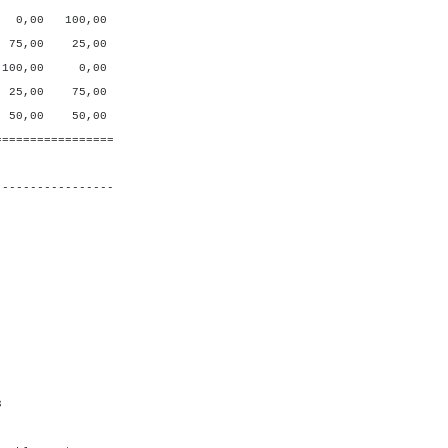
100,00
0 25,00
00 0,00
0 75,00
0 50,00
=================
-----------------
6 2
10
 4 3
A 7