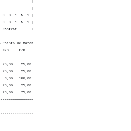
 - - |
 - - |
 5 1 |
1 5 1 |
----+
-----------------
ts de Match
 E/O
-----------------
0 25,00
0 25,00
 100,00
0 25,00
0 75,00
=================
-----------------