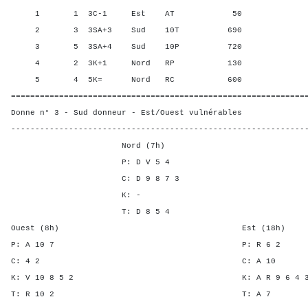
1 1 3C-1 Est AT 50 0,00 
2 3 3SA+3 Sud 10T 690 75,0
3 5 3SA+4 Sud 10P 720 100,
4 2 3K+1 Nord RP 130 25,0
5 4 5K= Nord RC 600 50,0
=============================================================
Donne n° 3 - Sud donneur - Est/Ouest vulnérables
-------------------------------------------------------------
Nord (7h)
P: D V 5 4
C: D 9 8 7 3
K: -
T: D 8 5 4
Ouest (8h) Est (18h)
P: A 10 7 P: R 
C: 4 2 C: A 
K: V 10 8 5 2 K: A R 9 6
T: R 10 2 T: 