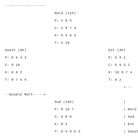
-------------------
Nord (11h)
P: V 8 5
C: V 9 7 4
K: A V 6 3
T: A 10
Ouest (9h) Est (4h)
P: D 6 4 3 P: A 
C: D 10 C: 6 5 
K: D 8 2 K: 10 9 
T: R 7 6 4 T: 
+---
--Double Mort-----+
Sud (16h) | SA P C
P: R 10 7 | Nord 4 3 5
C: A R 8 | Sud 4 3 5
K: R 5 | Est - - -
T: D V 9 5 3 | Ouest - - 