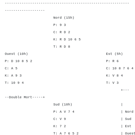
-----------------------------------------------------------
-------------------
Nord (15h)
P: 9 3
C: R D 2
K: R D 10 6 5
T: R D 8
Ouest (10h) Est (5h)
P: D 10 8 5 2 P: 
C: A 5 C: 10 8 7 6 
K: A 9 3 K: V 
T: 10 9 4 T: 
+---
--Double Mort-----+
Sud (10h) | SA P C
P: A V 7 4 | Nord 3 2 
C: V 9 | Sud 4 2 1
K: 7 2 | Est - - -
T: A 7 6 5 2 | Ouest - - 