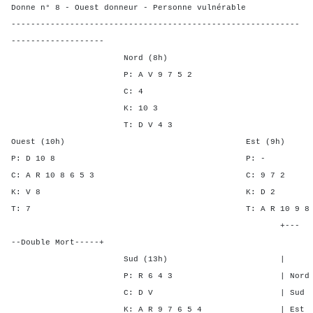
Donne n° 8 - Ouest donneur - Personne vulnérable
-----------------------------------------------------------
-------------------
Nord (8h)
P: A V 9 7 5 2
C: 4
K: 10 3
T: D V 4 3
Ouest (10h) Est (9h)
P: D 10 8 P:
C: A R 10 8 6 5 3 C: 9
K: V 8 K: D
T: 7 T: A R 10 9 8 6
+---
--Double Mort-----+
Sud (13h) | SA P C
P: R 6 4 3 | Nord - 6 
C: D V | Sud - 6 -
K: A R 9 7 6 5 4 | Est - -