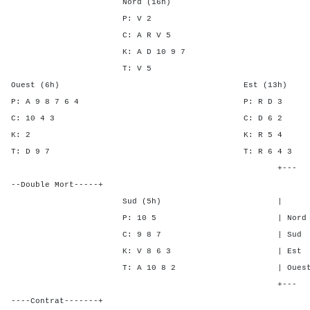
Nord (16h)
P: V 2
C: A R V 5
K: A D 10 9 7
T: V 5
Ouest (6h) Est (13h)
P: A 9 8 7 6 4 P: R
C: 10 4 3 C: D 
K: 2 K: R 5
T: D 9 7 T: R 6 
+---
--Double Mort-----+
Sud (5h) | SA P C 
P: 10 5 | Nord - - 2
C: 9 8 7 | Sud - - 2
K: V 8 6 3 | Est 1 3 -
T: A 10 8 2 | Ouest 1 3 
+---
----Contrat-------+