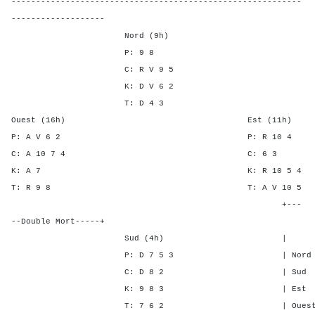
-----------------------------------------------------------
-------------------
Nord (9h)
P: 9 8
C: R V 9 5
K: D V 6 2
T: D 4 3
Ouest (16h) Est (11h)
P: A V 6 2 P: R 1
C: A 10 7 4 C: 
K: A 7 K: R 10 
T: R 9 8 T: A V 1
+---
--Double Mort-----+
Sud (4h) | SA P C 
P: D 7 5 3 | Nord - - 
C: D 8 2 | Sud - - -
K: 9 8 3 | Est 5 5 4
T: 7 6 2 | Ouest 5 6 4