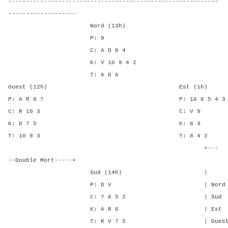
-----------------------------------------------------------
-------------------
Nord (13h)
P: 9
C: A D 8 4
K: V 10 9 4 2
T: A D 6
Ouest (12h) Est (1h)
P: A R 8 7 P: 10 6 5 4
C: R 10 3 C: 
K: D 7 5 K: 8
T: 10 9 3 T: 8 
+---
--Double Mort-----+
Sud (14h) | SA P C
P: D V | Nord 1 1 4
C: 7 6 5 2 | Sud 1 1 4
K: A R 6 | Est - - -
T: R V 7 5 | Ouest - - 