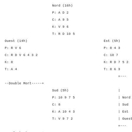
Nord (16h)
P: A D 2
C: A 9 5
K: V 9 6
T: R D 10 5
Ouest (14h) Est (5h)
P: R V 6 P: 8 
C: R D V 6 4 3 2 C: 
K: 8 K: R D 7 
T: A 4 T: 8 6
+---
--Double Mort-----+
Sud (5h) | SA P C 
P: 10 9 7 5 | Nord - 3 
C: 8 | Sud - 3 - 
K: A 10 4 3 | Est - - 
T: V 9 7 2 | Ouest - - 
+---