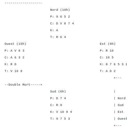
-------------------
Nord (10h)
P: 9 6 5 2
C: D V 8 7 4
K: A
T: R 6 4
Ouest (15h) Est (9h)
P: A V 8 3 P: R
C: A 6 3 2 C: 1
K: R D K: 8 7 6 5 
T: V 10 8 T: A 
+---
--Double Mort-----+
Sud (6h) | SA P C 
P: D 7 4 | Nord - - -
C: R 9 | Sud - - -
K: V 10 9 4 | Est 2 2 
T: 9 7 5 3 | Ouest 2 2 
+---