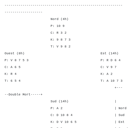
-----------------------------------------------------------
-------------------
Nord (4h)
P: 10 9
C: R 3 2
K: 9 8 7 3
T: V 9 8 2
Ouest (8h) Est (14h)
P: V 8 7 5 3 P: R D
C: A 6 5 C: V 
K: R 4 K: A
T: 6 5 4 T: A 10 
+---
--Double Mort-----+
Sud (14h) | SA P C
P: A 2 | Nord - - 1
C: D 10 8 4 | Sud - - 
K: D V 10 6 5 | Est 2 2 