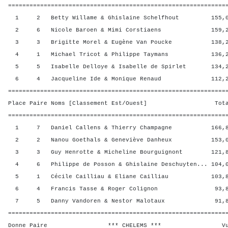
=============================================================
1 2 Betty Willame & Ghislaine Schelfhout 155,00
2 6 Nicole Baroen & Mimi Corstiaens 159,20 
3 3 Brigitte Morel & Eugène Van Poucke 138,20
4 1 Michael Tricot & Philippe Taymans 136,20 
5 5 Isabelle Delloye & Isabelle de Spirlet 134,20
6 4 Jacqueline Ide & Monique Renaud 112,20 
=============================================================
Place Paire Noms [Classement Est/Ouest] Total 
=============================================================
1 7 Daniel Callens & Thierry Champagne 166,80
2 2 Nanou Goethals & Geneviève Danheux 153,00
3 3 Guy Henrotte & Micheline Bourguignont 121,80
4 6 Philippe de Posson & Ghislaine Deschuyten... 104,0
5 1 Cécile Cailliau & Eliane Cailliau 103,80 
6 4 Francis Tasse & Roger Colignon 93,80 
7 5 Danny Vandoren & Nestor Malotaux 91,80 
=============================================================
Donne Paire *** CHELEMS *** Vul? R