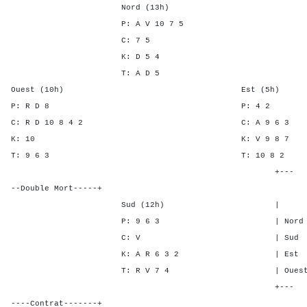
Nord (13h)
P: A V 10 7 5
C: 7 5
K: D 5 4
T: A D 5
Ouest (10h) Est (5h)
P: R D 8 P: 4
C: R D 10 8 4 2 C: A 9
K: 10 K: V 9 
T: 9 6 3 T: 10 
+---
--Double Mort-----+
Sud (12h) | SA P C
P: 9 6 3 | Nord 1 4 -
C: V | Sud 1 4 - 
K: A R 6 3 2 | Est - - 
T: R V 7 4 | Ouest - - 
+---
----Contrat-------+