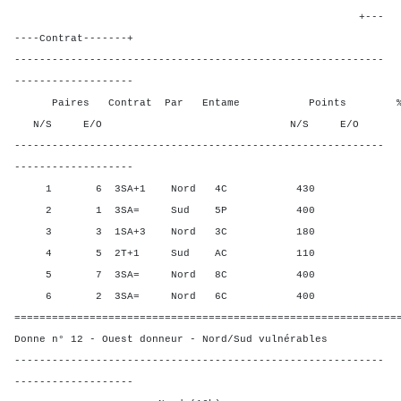
+---
----Contrat-------+
-----------------------------------------------------------
-------------------
Paires Contrat Par Entame Points % Poin
N/S E/O N/S E/O N/S
-----------------------------------------------------------
-------------------
1 6 3SA+1 Nord 4C 430 100,
2 1 3SA= Sud 5P 400 60,0
3 3 1SA+3 Nord 3C 180 20,0
4 5 2T+1 Sud AC 110 0,00
5 7 3SA= Nord 8C 400 60,0
6 2 3SA= Nord 6C 400 60,0
=============================================================
Donne n° 12 - Ouest donneur - Nord/Sud vulnérables
-----------------------------------------------------------
-------------------