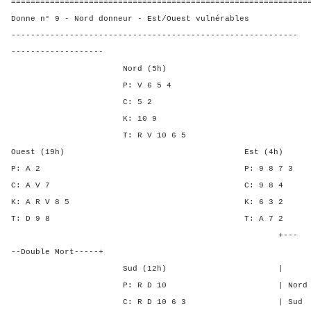
=============================================================
Donne n° 9 - Nord donneur - Est/Ouest vulnérables
-----------------------------------------------------------
-------------------
Nord (5h)
P: V 6 5 4
C: 5 2
K: 10 9
T: R V 10 6 5
Ouest (19h) Est (4h)
P: A 2 P: 9 8 
C: A V 7 C: 9 
K: A R V 8 5 K: 6 
T: D 9 8 T: A 
+---
--Double Mort-----+
Sud (12h) | SA P C
P: R D 10 | Nord - - -
C: R D 10 6 3 | Sud - 1 