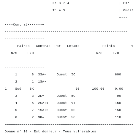
K: D 7 4 | Est 2 - -
T: 4 3 | Ouest 2 - 1
+---
----Contrat-------+
-----------------------------------------------------------
-------------------
Paires Contrat Par Entame Points % Poin
N/S E/O N/S E/O N/S
-----------------------------------------------------------
-------------------
1 6 3SA= Ouest 5C 600 0,00
2 1 1SA-
1 Sud 8K 50 100,00 0,00
3 3 2K= Ouest 5C 90 80,0
4 5 2SA+1 Ouest VT 150 30,0
5 7 1SA+2 Ouest 5C 150 30,0
6 2 3K= Ouest 5C 110 60,0
=============================================================
Donne n° 10 - Est donneur - Tous vulnérables