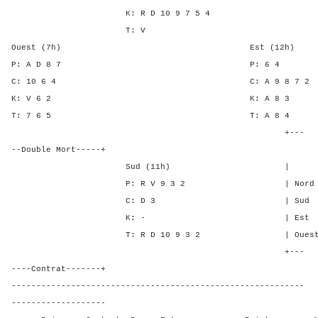
K: R D 10 9 7 5 4
T: V
Ouest (7h) Est (12h)
P: A D 8 7 P: 
C: 10 6 4 C: A 9 8 
K: V 6 2 K: A 
T: 7 6 5 T: A 
+---
--Double Mort-----+
Sud (11h) | SA P C
P: R V 9 3 2 | Nord - 2 
C: D 3 | Sud - 3 -
K: - | Est - - 2 
T: R D 10 9 3 2 | Ouest - -
+---
----Contrat-------+
-----------------------------------------------------------
-------------------