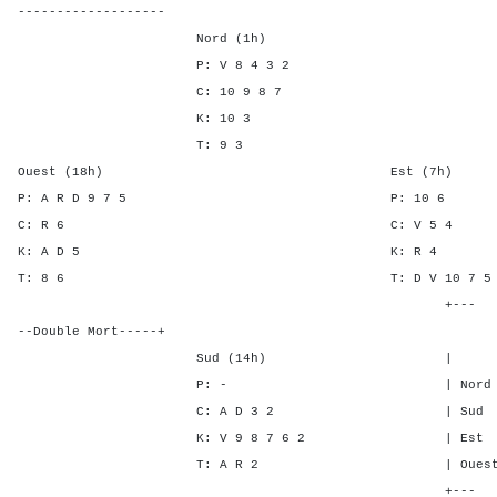
-------------------
Nord (1h)
P: V 8 4 3 2
C: 10 9 8 7
K: 10 3
T: 9 3
Ouest (18h) Est (7h)
P: A R D 9 7 5 P: 1
C: R 6 C: V 5
K: A D 5 K: R
T: 8 6 T: D V 10 7 
+---
--Double Mort-----+
Sud (14h) | SA P C
P: - | Nord - - 2 
C: A D 3 2 | Sud - - 2
K: V 9 8 7 6 2 | Est 2 2 
T: A R 2 | Ouest 2 2 -
+---