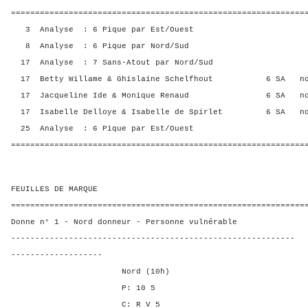
=============================================================
3 Analyse : 6 Pique par Est/Ouest
8 Analyse : 6 Pique par Nord/Sud
17 Analyse : 7 Sans-Atout par Nord/Sud
17 Betty Willame & Ghislaine Schelfhout 6 SA n
17 Jacqueline Ide & Monique Renaud 6 SA no
17 Isabelle Delloye & Isabelle de Spirlet 6 SA n
25 Analyse : 6 Pique par Est/Ouest
=============================================================
FEUILLES DE MARQUE
=============================================================
Donne n° 1 - Nord donneur - Personne vulnérable
-----------------------------------------------------------
-------------------
Nord (10h)
P: 10 5
C: R V 5