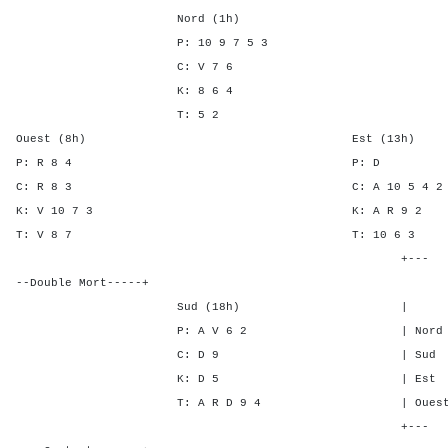
Nord (1h)
P: 10 9 7 5 3
C: V 7 6
K: 8 6 4
T: 5 2
Ouest (8h) Est (13h)
P: R 8 4 P:
C: R 8 3 C: A 10 5 
K: V 10 7 3 K: A R 
T: V 8 7 T: 10 
+---
--Double Mort-----+
Sud (18h) | SA P C
P: A V 6 2 | Nord - 2 
C: D 9 | Sud - 2 -
K: D 5 | Est 1 - 2
T: A R D 9 4 | Ouest 1 - 
+---