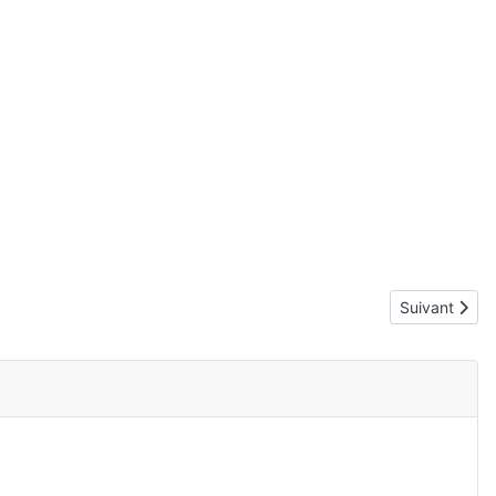
Article suivan
Suivant