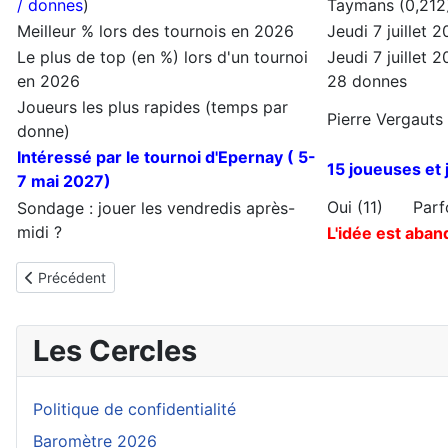
/ donnes
)
Taymans (0,212
Meilleur % lors des tournois en 2026
Jeudi 7 juillet
Le plus de top (en %) lors d'un tournoi
Jeudi 7 juillet 
en 2026
28 donnes
Joueurs les plus rapides (temps par
Pierre Vergauts 
donne)
Intéressé par le tournoi d'Epernay ( 5-
15 joueuses et 
7 mai 2027)
Oui (11) Par
Sondage : jouer les vendredis après-
midi ?
L'idée est aban
Article précédent : Politique de confidentialité
Précédent
Les Cercles
Politique de confidentialité
Baromètre 2026