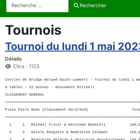
Rechercher
Rechercher
Tournois
Tournoi du lundi 1 mai 202
Détails
Clics : 1123
Cercles de Bridge Woluwé-Saint-Lambert - Tournoi du lundi 1 m
8 tables - 32 donnes - mouvement Mitchell
CLASSEMENT GENERAL
=============================================================
Place Paire Noms [Classement Nord/Sud] Total 
=============================================================
1 1 Michael Tricot & Neslihan Buharali 180,00
2 5 Nicole Roegiers & Madeleine Colmant 169,00
3 4 Madeleine Abidian & Ghislaine Deschuyteneer 150,0