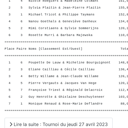
1 4 Nicole Roegiers & Madeleine Colmant 161,60
2 5 Sylvia Plaitin & Jean-Pierre Plaitin 155,80
3 1 Michael Tricot & Philippe Taymans 152,80 
4 6 Nanou Goethals & Geneviève Danheux 134,60
5 2 Mimi Corstiaens & Sylvie Sommerijns 120,20
6 3 Rosette Murri & Barbara Majewska 110,00 
=============================================================
Place Paire Noms [Classement Est/Ouest] Total 
=============================================================
1 6 Poupette De Lauw & Micheline Bourguignont 148,8
2 3 Eliane Cailliau & Cécile Cailliau 136,40 
3 4 Betty Willame & Jean-Claude Willame 126,20
4 5 Pierre Vergauts & Jacques Van Hege 120,20
5 7 Françoise Triest & Réginald Delacroix 112,40
6 2 Guy Henrotte & Ghislaine Deschuyteneer 103,00
7 1 Monique Renaud & Rose-Marie Deflandre 88,00
=============================================================
Lire la suite : Tournoi du jeudi 27 avril 2023