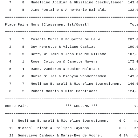
7 8 Madeleine Abidian & Ghislaine Deschuyteneer 143,0
8 5 Jine Fontaine & Anne-Marie Rainaldi 132,00
=============================================================
Place Paire Noms [Classement Est/Ouest] Total 
=============================================================
1 5 Rosette Murri & Poupette De Lauw 207,00 
2 8 Guy Henrotte & Viviane Castiau 190,00 
3 3 Betty Willame & Jean-Claude Willame 187,00
4 1 Roger Colignon & Danette Nuyens 175,00 
5 4 Danny Vandoren & Nestor Malotaux 166,00 
6 6 Marie Gilles & Dionysa Vanderbemden 149,00
7 7 Neslihan Buharali & Micheline Bourguignont 146,0
8 2 Robert Mostin & Mimi Corstiaens 124,00 
=============================================================
Donne Paire *** CHELEMS *** Vul? R
=============================================================
8 Neslihan Buharali & Micheline Bourguignont 6 C 
19 Michael Tricot & Philippe Taymans 6 C no
22 Geneviève Danheux & Marie-Eve de Voghel 6 SA 