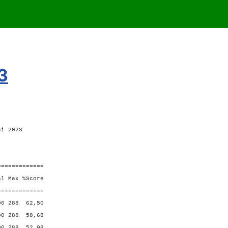
3
ai 2023
=============
Max %Score
=============
 288 62,50
 288 58,68
0 288 52,08