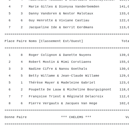
4 7 Marie Gilles & Dionysa Vanderbemden 141,00
5 3 Danny Vandoren & Nestor Malotaux 133,00 
6 6 Guy Henrotte & Viviane Castiau 122,00 
7 2 Jacqueline Ide & Gerrit Eerdmans 113,00 
=============================================================
Place Paire Noms [Classement Est/Ouest] Total 
=============================================================
1 8 Roger Colignon & Danette Nuyens 139,00 
2 4 Robert Mostin & Mimi Corstiaens 155,00 
3 3 Nadine Cifre & Nanou Goethals 130,00 
4 5 Betty Willame & Jean-Claude Willame 129,00
5 1 Thérèse Mayer & Madeleine Gabriel 123,00 
6 2 Poupette De Lauw & Micheline Bourguignont 118,0
7 7 Françoise Triest & Réginald Delacroix 112,00
8 6 Pierre Vergauts & Jacques Van Hege 102,00
=============================================================
Donne Paire *** CHELEMS *** Vul? R
=============================================================