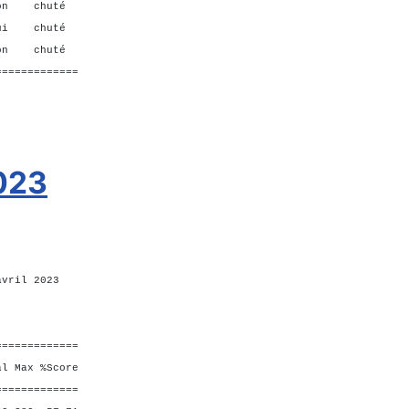
on chuté
oui chuté
n chuté
=============
2023
avril 2023
=============
Max %Score
=============