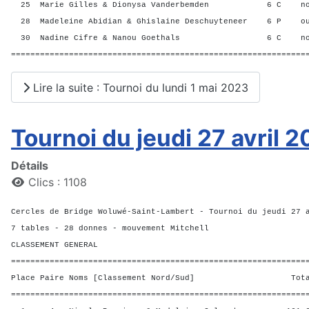
25 Marie Gilles & Dionysa Vanderbemden 6 C n
28 Madeleine Abidian & Ghislaine Deschuyteneer 6 P 
30 Nadine Cifre & Nanou Goethals 6 C no
=============================================================
Lire la suite : Tournoi du lundi 1 mai 2023
Tournoi du jeudi 27 avril 
Détails
Clics : 1108
Cercles de Bridge Woluwé-Saint-Lambert - Tournoi du jeudi 27 
7 tables - 28 donnes - mouvement Mitchell
CLASSEMENT GENERAL
=============================================================
Place Paire Noms [Classement Nord/Sud] Total 
=============================================================