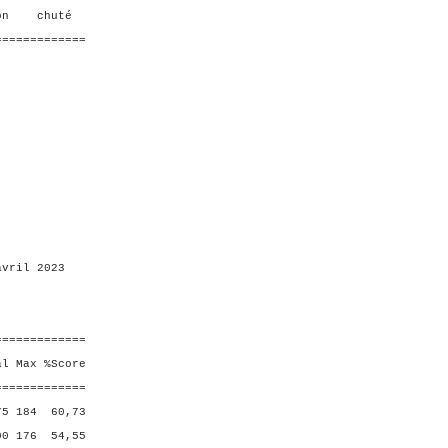
on chuté
=============
avril 2023
=============
ax %Score
=============
5 184 60,73
 176 54,55