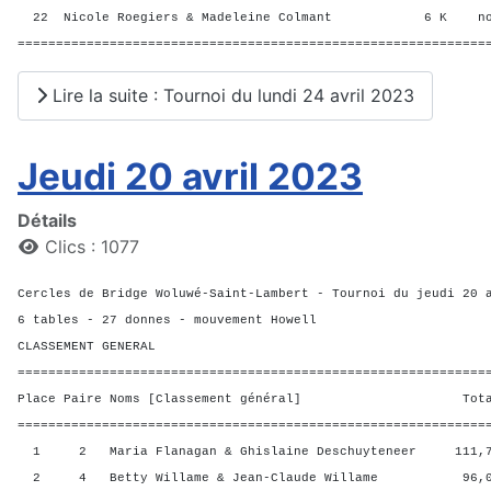
22 Nicole Roegiers & Madeleine Colmant 6 K n
=============================================================
Lire la suite : Tournoi du lundi 24 avril 2023
Jeudi 20 avril 2023
Détails
Clics : 1077
Cercles de Bridge Woluwé-Saint-Lambert - Tournoi du jeudi 20 
6 tables - 27 donnes - mouvement Howell
CLASSEMENT GENERAL
=============================================================
Place Paire Noms [Classement général] Total M
=============================================================
1 2 Maria Flanagan & Ghislaine Deschuyteneer 111,7
2 4 Betty Willame & Jean-Claude Willame 96,00