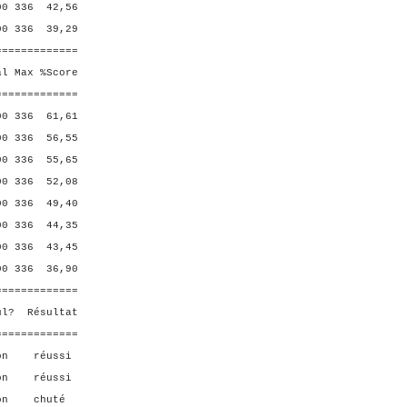
0 336 42,56
 336 39,29
=============
Max %Score
=============
336 61,61
336 56,55
 336 55,65
336 52,08
336 49,40
 336 44,35
0 336 43,45
336 36,90
=============
ésultat
=============
non réussi
n réussi
non chuté