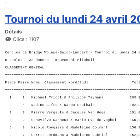
Tournoi du lundi 24 avril 
Détails
Clics : 1107
Cercles de Bridge Woluwé-Saint-Lambert - Tournoi du lundi 24 
8 tables - 32 donnes - mouvement Mitchell
CLASSEMENT GENERAL
=============================================================
Place Paire Noms [Classement Nord/Sud] Total 
=============================================================
1 1 Michael Tricot & Philippe Taymans 209,00 
2 4 Nadine Cifre & Nanou Goethals 192,00 
3 3 Pierre Vergauts & Jacques Van Hege 191,00
4 2 Geneviève Danheux & Marie-Eve de Voghel 169,00
5 6 Nicole Roegiers & Madeleine Colmant 156,00
6 7 Gerrit Eerdmans & Madeleine Gabriel 152,00