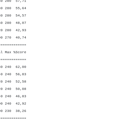
 280 57,71
 280 55,64
280 54,57
 280 48,07
 280 42,93
270 40,74
=============
Max %Score
=============
0 240 62,00
240 56,83
 240 52,58
 240 50,08
 240 46,83
 240 42,92
 230 38,26
=============