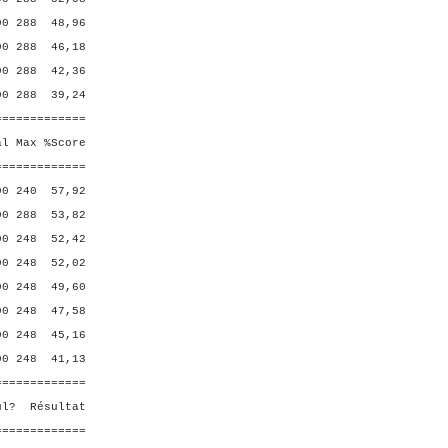
 288 48,96
288 46,18
288 42,36
288 39,24
=============
Max %Score
=============
240 57,92
288 53,82
248 52,42
 248 52,02
248 49,60
0 248 47,58
 248 45,16
 248 41,13
=============
ésultat
=============