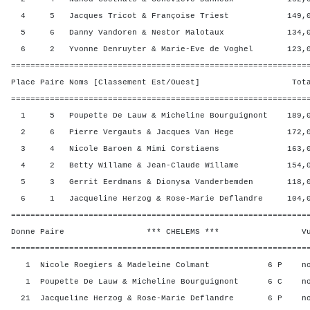
4 5 Jacques Tricot & Françoise Triest 149,00 
5 6 Danny Vandoren & Nestor Malotaux 134,00 
6 2 Yvonne Denruyter & Marie-Eve de Voghel 123,00
=============================================================
Place Paire Noms [Classement Est/Ouest] Total 
=============================================================
1 5 Poupette De Lauw & Micheline Bourguignont 189,0
2 6 Pierre Vergauts & Jacques Van Hege 172,00
3 4 Nicole Baroen & Mimi Corstiaens 163,00 
4 2 Betty Willame & Jean-Claude Willame 154,00
5 3 Gerrit Eerdmans & Dionysa Vanderbemden 118,00
6 1 Jacqueline Herzog & Rose-Marie Deflandre 104,0
=============================================================
Donne Paire *** CHELEMS *** Vul? R
=============================================================
1 Nicole Roegiers & Madeleine Colmant 6 P n
1 Poupette De Lauw & Micheline Bourguignont 6 C 
21 Jacqueline Herzog & Rose-Marie Deflandre 6 P n