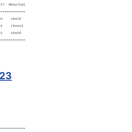
ésultat
=============
n chuté
ui réussi
ui chuté
=============
023
=============