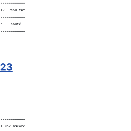
=============
ésultat
=============
n chuté
=============
023
=============
Max %Score