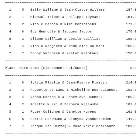
=============================================================
1 5 Betty Willame & Jean-Claude Willame 187,00
2 1 Michael Tricot & Philippe Taymans 184,00 
3 2 Nicole Baroen & Mimi Corstiaens 171,00 
4 6 Guy Henrotte & Jacques Jacobs 170,00 
5 3 Eliane Cailliau & Cécile Cailliau 158,00 
6 4 Nicole Roegiers & Madeleine Colmant 156,00
7 7 Danny Vandoren & Nestor Malotaux 150,00 
=============================================================
Place Paire Noms [Classement Est/Ouest] Total 
=============================================================
1 6 Sylvia Plaitin & Jean-Pierre Plaitin 214,00
2 3 Poupette De Lauw & Micheline Bourguignont 192,0
3 4 Nanou Goethals & Geneviève Danheux 186,00
4 2 Rosette Murri & Barbara Majewska 181,00 
5 1 Roger Colignon & Danette Nuyens 161,00 
6 5 Gerrit Eerdmans & Dionysa Vanderbemden 141,00
7 7 Jacqueline Herzog & Rose-Marie Deflandre 101,0
=============================================================