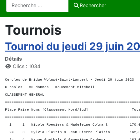
Rechercher
Rechercher
Tournois
Tournoi du jeudi 29 juin 2
Détails
Clics : 1034
Cercles de Bridge Woluwé-Saint-Lambert - Jeudi 29 juin 2023
6 tables - 30 donnes - mouvement Mitchell
CLASSEMENT GENERAL
=============================================================
Place Paire Noms [Classement Nord/Sud] Total 
=============================================================
1 1 Nicole Roegiers & Madeleine Colmant 170,00
2= 3 Sylvia Plaitin & Jean-Pierre Plaitin 162,00
2= 4 Nanou Goethals & Geneviève Danheux 162,00