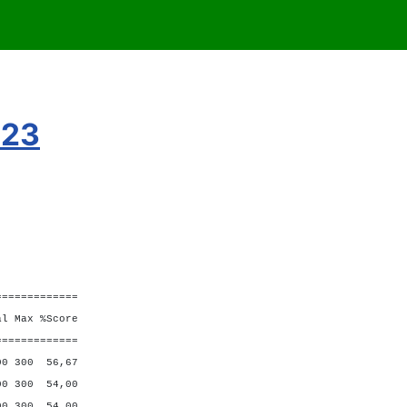
023
=============
Max %Score
=============
 300 56,67
 300 54,00
 300 54,00