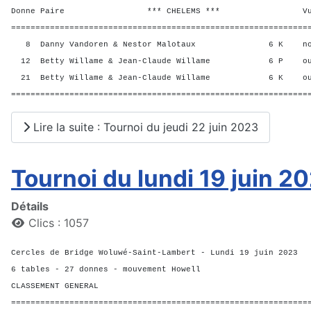
Donne Paire *** CHELEMS *** Vul? R
=============================================================
8 Danny Vandoren & Nestor Malotaux 6 K no
12 Betty Willame & Jean-Claude Willame 6 P o
21 Betty Willame & Jean-Claude Willame 6 K o
=============================================================
Lire la suite : Tournoi du jeudi 22 juin 2023
Tournoi du lundi 19 juin 2
Détails
Clics : 1057
Cercles de Bridge Woluwé-Saint-Lambert - Lundi 19 juin 2023
6 tables - 27 donnes - mouvement Howell
CLASSEMENT GENERAL
=============================================================