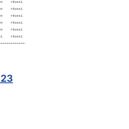
on réussi
on réussi
n réussi
non réussi
on réussi
ui réussi
=============
023