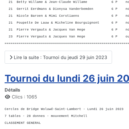
21 Betty Willame & Jean-Claude Willame 6 P n
21 Gerrit Eerdmans & Dionysa Vanderbemden 6 P n
21 Nicole Baroen & Mimi Corstiaens 6 P no
21 Poupette De Lauw & Micheline Bourguignont 6 P 
21 Pierre Vergauts & Jacques Van Hege 6 P n
23 Pierre Vergauts & Jacques Van Hege 6 P o
=============================================================
Lire la suite : Tournoi du jeudi 29 juin 2023
Tournoi du lundi 26 juin 2
Détails
Clics : 1065
Cercles de Bridge Woluwé-Saint-Lambert - Lundi 26 juin 2023
7 tables - 28 donnes - mouvement Mitchell
CLASSEMENT GENERAL