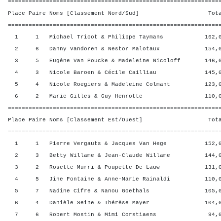
=============================================================
Place Paire Noms [Classement Nord/Sud] Total 
=============================================================
1 1 Michael Tricot & Philippe Taymans 162,00 
2 6 Danny Vandoren & Nestor Malotaux 154,00 
3 5 Eugène Van Poucke & Madeleine Nicoloff 146,00
4 3 Nicole Baroen & Cécile Cailliau 145,00 
5 4 Nicole Roegiers & Madeleine Colmant 123,00
6 2 Marie Gilles & Guy Henrotte 110,00 2
=============================================================
Place Paire Noms [Classement Est/Ouest] Total 
=============================================================
1 1 Pierre Vergauts & Jacques Van Hege 152,00
2 3 Betty Willame & Jean-Claude Willame 144,00
3 2 Rosette Murri & Poupette De Lauw 131,00 
4 5 Jine Fontaine & Anne-Marie Rainaldi 110,00
5 7 Nadine Cifre & Nanou Goethals 105,00 
6 4 Danièle Seine & Thérèse Mayer 104,00 
7 6 Robert Mostin & Mimi Corstiaens 94,00 