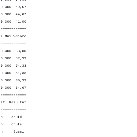
300 49,67
300 44,67
 300 41,00
=============
Max %Score
=============
0 300 63,00
 300 57,33
300 54,33
 300 51,33
 300 39,33
0 300 34,67
=============
ésultat
=============
on chuté
non chuté
on réussi