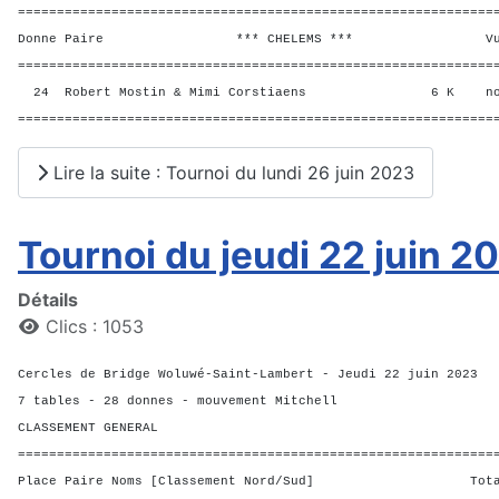
=============================================================
Donne Paire *** CHELEMS *** Vul? R
=============================================================
24 Robert Mostin & Mimi Corstiaens 6 K no
=============================================================
Lire la suite : Tournoi du lundi 26 juin 2023
Tournoi du jeudi 22 juin 2
Détails
Clics : 1053
Cercles de Bridge Woluwé-Saint-Lambert - Jeudi 22 juin 2023
7 tables - 28 donnes - mouvement Mitchell
CLASSEMENT GENERAL
=============================================================
Place Paire Noms [Classement Nord/Sud] Total 