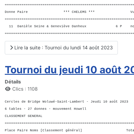
=============================================================
Donne Paire *** CHELEMS *** Vul? R
=============================================================
11 Danièle Seine & Geneviève Danheux 6 P n
=============================================================
Lire la suite : Tournoi du lundi 14 août 2023
Tournoi du jeudi 10 août 
Détails
Clics : 1108
Cercles de Bridge Woluwé-Saint-Lambert - Jeudi 10 août 2023
6 tables - 27 donnes - mouvement Howell
CLASSEMENT GENERAL
=============================================================
Place Paire Noms [Classement général] Total M