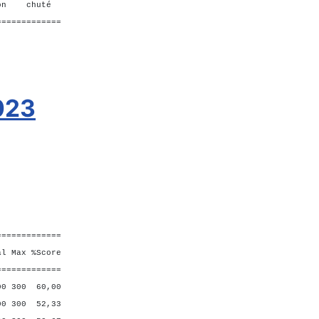
n chuté
=============
2023
=============
Max %Score
=============
300 60,00
 300 52,33