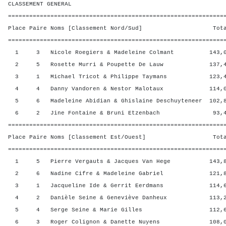
CLASSEMENT GENERAL
=============================================================
Place Paire Noms [Classement Nord/Sud] Total 
=============================================================
1 3 Nicole Roegiers & Madeleine Colmant 143,00
2 5 Rosette Murri & Poupette De Lauw 137,40 
3 1 Michael Tricot & Philippe Taymans 123,40 
4 4 Danny Vandoren & Nestor Malotaux 114,00 
5 6 Madeleine Abidian & Ghislaine Deschuyteneer 102,8
6 2 Jine Fontaine & Bruni Etzenbach 93,40 
=============================================================
Place Paire Noms [Classement Est/Ouest] Total 
=============================================================
1 5 Pierre Vergauts & Jacques Van Hege 143,80
2 6 Nadine Cifre & Madeleine Gabriel 121,80 
3 1 Jacqueline Ide & Gerrit Eerdmans 114,60 
4 2 Danièle Seine & Geneviève Danheux 113,20 
5 4 Serge Seine & Marie Gilles 112,60 2
6 3 Roger Colignon & Danette Nuyens 108,00 