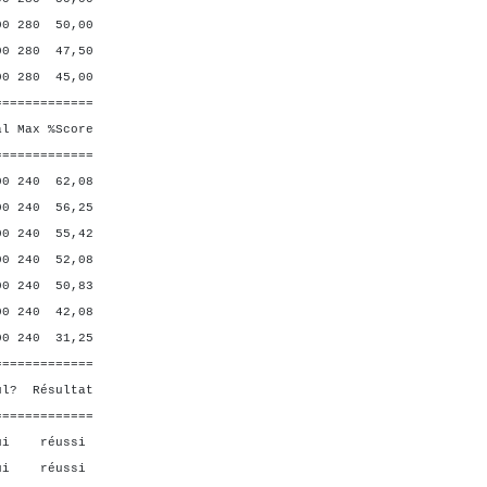
 280 50,00
280 47,50
280 45,00
=============
Max %Score
=============
0 240 62,08
240 56,25
 240 55,42
240 52,08
0 240 50,83
 240 42,08
240 31,25
=============
ésultat
=============
i réussi
i réussi