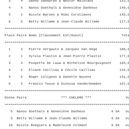
3 4 Danny Vandoren & Nestor Malotaux 152,00 
4 5 Nanou Goethals & Geneviève Danheux 149,00
5 2 Nicole Baroen & Mimi Corstiaens 145,00 
6 6 Betty Willame & Jean-Claude Willame 117,00
=============================================================
Place Paire Noms [Classement Est/Ouest] Total 
=============================================================
1 3 Pierre Vergauts & Jacques Van Hege 188,00
2 1 Sylvia Plaitin & Jean-Pierre Plaitin 177,00
3 4 Poupette De Lauw & Micheline Bourguignont 165,0
4 2 Eliane Cailliau & Cécile Cailliau 132,00 
5 6 Roger Colignon & Danette Nuyens 131,00 
6 5 Francis Tasse & Dionysa Vanderbemden 107,00
=============================================================
Donne Paire *** CHELEMS *** Vul? R
=============================================================
5 Nanou Goethals & Geneviève Danheux 6 SA o
5 Betty Willame & Jean-Claude Willame 6 SA o
10 Nicole Roegiers & Madeleine Colmant 6 SA o