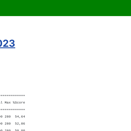
2023
=============
Max %Score
=============
 280 54,64
280 52,86
280 50,00