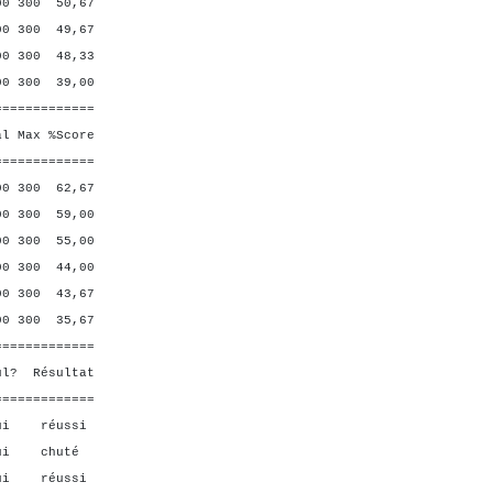
300 50,67
 300 49,67
300 48,33
 300 39,00
=============
Max %Score
=============
 300 62,67
 300 59,00
0 300 55,00
300 44,00
300 43,67
 300 35,67
=============
ésultat
=============
ui réussi
ui chuté
ui réussi