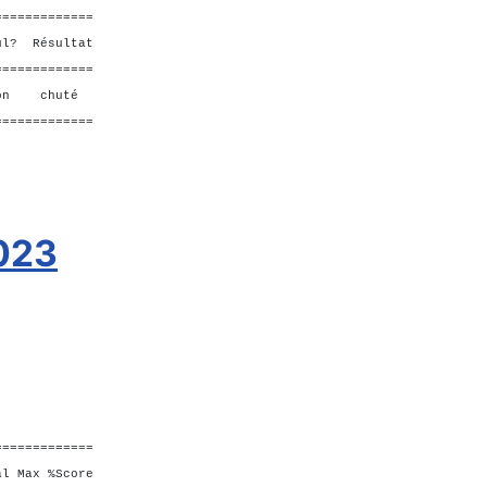
=============
ésultat
=============
on chuté
=============
2023
=============
ax %Score