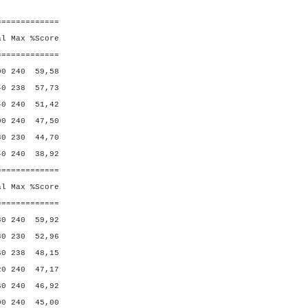
=============
Max %Score
=============
 240 59,58
238 57,73
240 51,42
240 47,50
0 230 44,70
240 38,92
=============
Max %Score
=============
 240 59,92
230 52,96
238 48,15
240 47,17
40 46,92
240 45,00