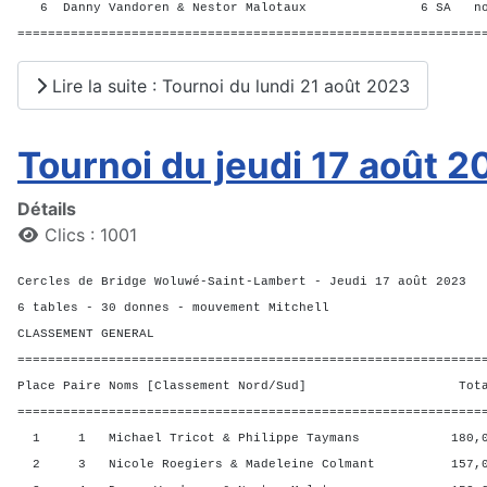
6 Danny Vandoren & Nestor Malotaux 6 SA no
=============================================================
Lire la suite : Tournoi du lundi 21 août 2023
Tournoi du jeudi 17 août 
Détails
Clics : 1001
Cercles de Bridge Woluwé-Saint-Lambert - Jeudi 17 août 2023
6 tables - 30 donnes - mouvement Mitchell
CLASSEMENT GENERAL
=============================================================
Place Paire Noms [Classement Nord/Sud] Total 
=============================================================
1 1 Michael Tricot & Philippe Taymans 180,00 
2 3 Nicole Roegiers & Madeleine Colmant 157,00