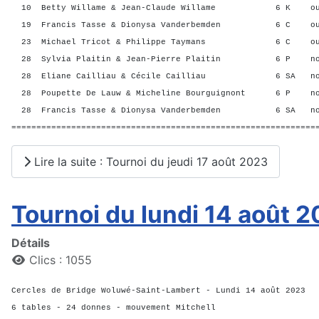
10 Betty Willame & Jean-Claude Willame 6 K o
19 Francis Tasse & Dionysa Vanderbemden 6 C o
23 Michael Tricot & Philippe Taymans 6 C ou
28 Sylvia Plaitin & Jean-Pierre Plaitin 6 P n
28 Eliane Cailliau & Cécile Cailliau 6 SA n
28 Poupette De Lauw & Micheline Bourguignont 6 P 
28 Francis Tasse & Dionysa Vanderbemden 6 SA n
=============================================================
Lire la suite : Tournoi du jeudi 17 août 2023
Tournoi du lundi 14 août 
Détails
Clics : 1055
Cercles de Bridge Woluwé-Saint-Lambert - Lundi 14 août 2023
6 tables - 24 donnes - mouvement Mitchell