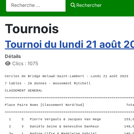
Rechercher
Rechercher
Tournois
Tournoi du lundi 21 août 
Détails
Clics : 1075
Cercles de Bridge Woluwé-Saint-Lambert - Lundi 21 août 2023
7 tables - 28 donnes - mouvement Mitchell
CLASSEMENT GENERAL
=============================================================
Place Paire Noms [Classement Nord/Sud] Total 
=============================================================
1 5 Pierre Vergauts & Jacques Van Hege 153,00
2 3 Danièle Seine & Geneviève Danheux 148,00 
3= 1 Nadine Cifre & Madeleine Gabriel 140,00 