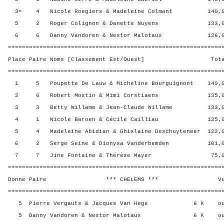
3= 4 Nicole Roegiers & Madeleine Colmant 140,00
5 2 Roger Colignon & Danette Nuyens 133,00 
6 6 Danny Vandoren & Nestor Malotaux 126,00 
=============================================================
Place Paire Noms [Classement Est/Ouest] Total 
=============================================================
1 5 Poupette De Lauw & Micheline Bourguignont 149,0
2 6 Robert Mostin & Mimi Corstiaens 135,00 
3 3 Betty Willame & Jean-Claude Willame 133,00
4 1 Nicole Baroen & Cécile Cailliau 125,00 
5 4 Madeleine Abidian & Ghislaine Deschuyteneer 122,0
6 2 Serge Seine & Dionysa Vanderbemden 101,00
7 7 Jine Fontaine & Thérèse Mayer 75,00 
=============================================================
Donne Paire *** CHELEMS *** Vul? R
=============================================================
5 Pierre Vergauts & Jacques Van Hege 6 K ou
5 Danny Vandoren & Nestor Malotaux 6 K ou