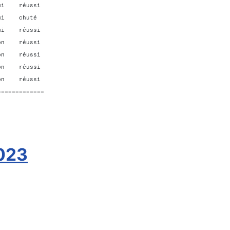
ui réussi
ui chuté
i réussi
on réussi
on réussi
non réussi
on réussi
=============
2023