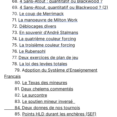
68.
4 Sans-Atout : quantitatif ou Blackwood ?
69
.
4 Sans-Atout, quantitatif ou Blackwood ? (2)
70.
Le coup de Merrimack
71.
La manoeuvre de Milton Work
72.
Déblocages divers
73.
En souvenir d'André Stalmans
74.
La quatrième couleur forcing
75.
La troisième couleur forcing
76.
Le Rubensohl
77.
Deux exercices de plan de jeu
78.
La loi des levées totales
79. A
doption du Système d'Enseignement
Français
8
0.
Le Texas des mineures
81.
Deux chelems commentés
82.
Le surcontre
83.
Le soutien mineur inversé
84. Deux donnes de nos tournois
85.
Points HLD durant les enchères (SEF)