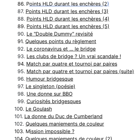
86. P
oints HLD durant les enchères (2
)
87.
Points HLD durant les enchères (3)
88.
Points HLD durant les enchères (4)
89.
Points HLD durant les enchères (5)
90.
Le "Double Dummy" revisité
91.
Quelques points du règlement
92.
Le coronavirus et ... le bridge
93.
Les clubs de bridge ? Un vrai scandale !
94.
Match par quatre et tournoi par paires
95
.
Match par quatre et tournoi par paires (suite)
96.
Humour bridgesque
97.
Le singleton (poésie)
98.
Une donne sur BBO
99.
Curiosités bridgesques
10
0.
Le Goulash
101
.
La donne du Duc de Cumberland
102.
Quelques maniements de couleur
103. M
ission impossible ?
1
04.
Quelques maniements de couleur (2
)